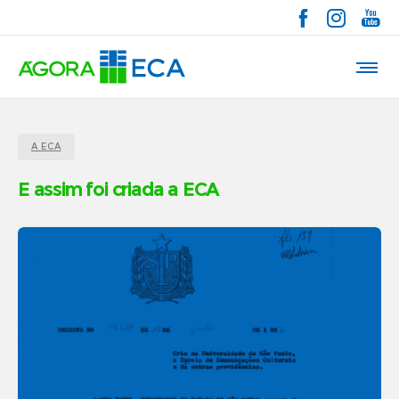
A ECA
E assim foi criada a ECA