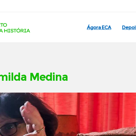
Ágora ECA
Depo
emilda Medina