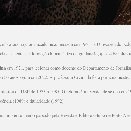
embra sua trajetória acadêmica, iniciada em 1961 na Universidade Fed
 e salienta sua formação humanística da graduação, que se beneficiou 
ina
em 1971, para lecionar como docente do Departamento de Jornalismo
u 50 anos agora em 2022. A professora Cremilda foi a primeira mestr
 a afastou da USP de 1975 a 1985. O retorno à universidade se deu em
cência (1989) e titularidade (1992).
l na imprensa, tendo passado pela Revista e Editora Globo de Porto Ale