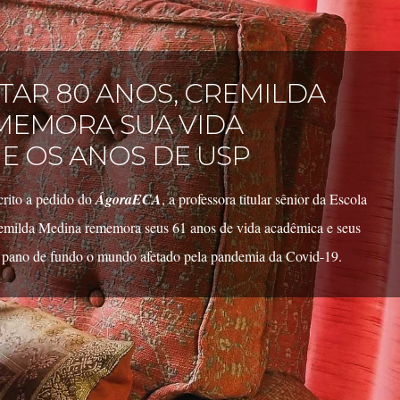
AR 80 ANOS, CREMILDA
MEMORA SUA VIDA
E OS ANOS DE USP
rito a pedido do
ÁgoraECA
, a professora titular sênior da Escola
emilda Medina rememora seus 61 anos de vida acadêmica e seus
 pano de fundo o mundo afetado pela pandemia da Covid-19.