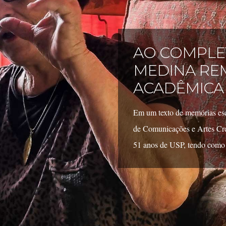
AO COMPLET
MEDINA RE
ACADÊMICA 
Em um texto de memórias esc
de Comunicações e Artes Cr
51 anos de USP, tendo como