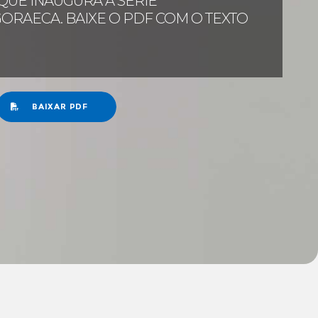
QUE INAUGURA A SÉRIE
GORAECA. BAIXE O PDF COM O TEXTO
BAIXAR PDF