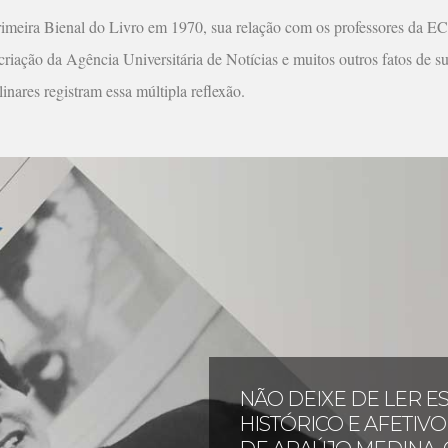
Primeira Bienal do Livro em 1970, sua relação com os professores da 
riação da Agência Universitária de Notícias e muitos outros fatos de su
inares registram essa múltipla reflexão.
NÃO DEIXE DE LER 
HISTÓRICO E AFETIV