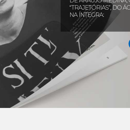
DE ARAÚJO MEDINA, 
“TRAJETÓRIAS”, DO Á
NA ÍNTEGRA: