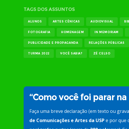
TAGS DOS ASSUNTOS
ALUNOS
ARTES CÊNICAS
AUDIOVISUAL
BI
FOTOGRAFIA
HOMENAGEM
IN MEMORIAM
PUBLICIDADE E PROPAGANDA
RELAÇÕES PÚBLICAS
TURMA 2022
VOCÊ SABIA?
ZÉ CELSO
“Como você foi parar na
Faça uma breve declaração (em texto ou grav
de Comunicações e Artes da USP
e por que d