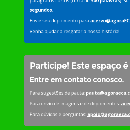
parágrafos curtos (cerca de
300 palavras
). S
segundos
.
Envie seu depoimento para
acervo@agoraEC
Venha ajudar a resgatar a nossa história!
Participe! Este espaço é
Entre em contato conosco.
Para sugestões de pauta:
pauta@agoraeca.c
Para envio de imagens e de depoimentos:
ace
Para dúvidas e perguntas:
apoio@agoraeca.