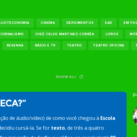
BLIOTECONOMIA
CINEMA
DEPOIMENTOS
EAD
EM FO
JORNALISMO
JOSÉ CELSO MARTINEZ CORRÊA
LIVROS
MÚS
RESENHA
RÁDIO E TV
TEATRO
TEATRO OFICINA
SHOW ALL
P
 ECA?”
ação de áudio/vídeo) de como você chegou à
Escola
ecidiu cursá-la. Se for
texto
, de três a quatro