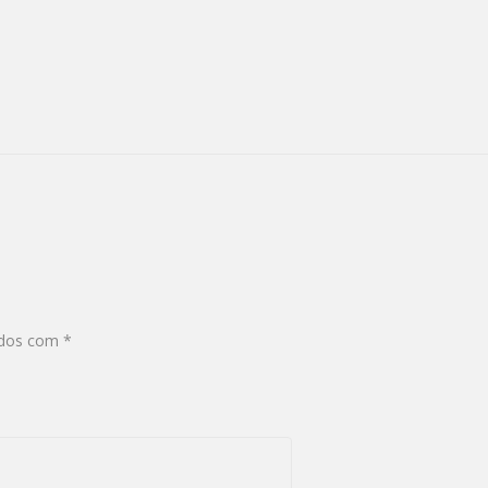
ados com
*