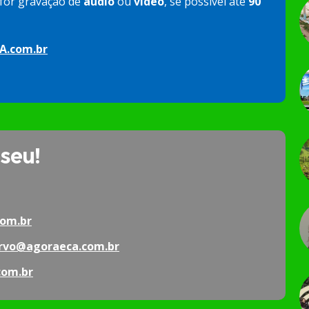
e for gravação de
áudio
ou
vídeo
, se possível até
90
A.com.br
 seu!
om.br
rvo@agoraeca.com.br
com.br