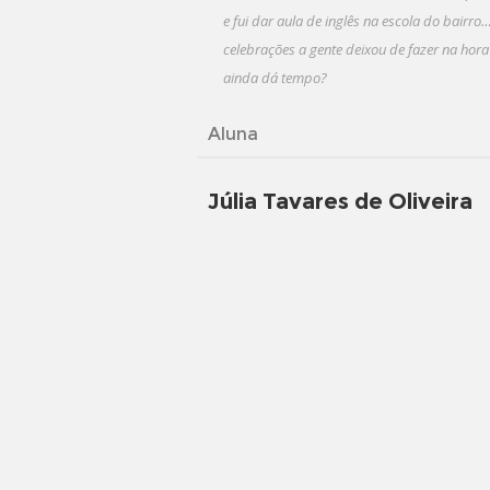
e fui dar aula de inglês na escola do bairr
celebrações a gente deixou de fazer na hora
ainda dá tempo?
Aluna
Júlia Tavares de Oliveira