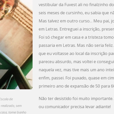
vestibular da Fuvest ali no finalzinho 
seis meses de cursinho, eu sabia que n
Mas talvez em outro curso… Meu pai, jo
em Letras. Entreguei a inscrição, prese
Foi só chegar em casa e a tristeza tom
passaria em Letras. Mas não seria feli
que eu voltasse ao local da inscrição pa
pareceu absurdo, mas voltei e consegu
naquela vez, mas tive mais um ano intei
enfim, passei. Foi puxado, quase em cim
primeiro ano de expansão de 50 para 60
Não ter desistido foi muito importante.
Escola de
 realizado, sem
ou comunicador precisa levar adiante!
a casa, tomei banho