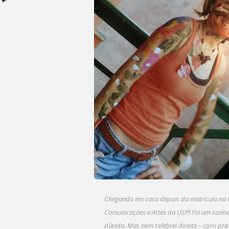
Chegando em casa depois da matrícula na 
Comunicações e Artes da USP! Foi um sonho
dúvida. Mas nem celebrei direito – corri pr