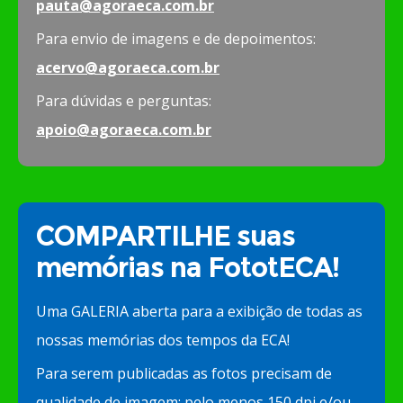
pauta@agoraeca.com.br
Para envio de imagens e de depoimentos:
acervo@agoraeca.com.br
Para dúvidas e perguntas:
apoio@agoraeca.com.br
COMPARTILHE suas
memórias na FototECA!
Uma GALERIA aberta para a exibição de todas as
nossas memórias dos tempos da ECA!
Para serem publicadas as fotos precisam de
qualidade de imagem: pelo menos 150 dpi e/ou