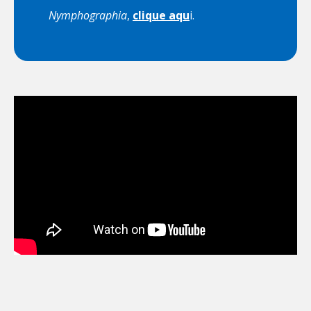
Nymphographia
,
clique aqu
i.