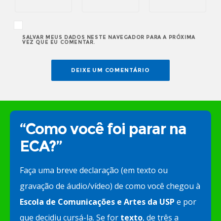
SALVAR MEUS DADOS NESTE NAVEGADOR PARA A PRÓXIMA
VEZ QUE EU COMENTAR.
“Como você foi parar na
ECA?”
Faça uma breve declaração (em texto ou
gravação de áudio/vídeo) de como você chegou à
Escola de Comunicações e Artes da USP
e por
que decidiu cursá-la. Se for
texto
, de três a