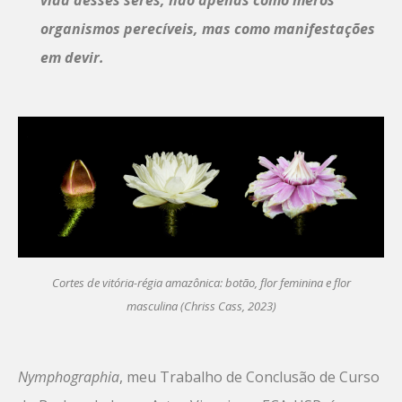
organismos perecíveis, mas como manifestações
em devir.
Cortes de vitória-régia amazônica: botão, flor feminina e flor
masculina (Chriss Cass, 2023)
Nymphographia
, meu Trabalho de Conclusão de Curso