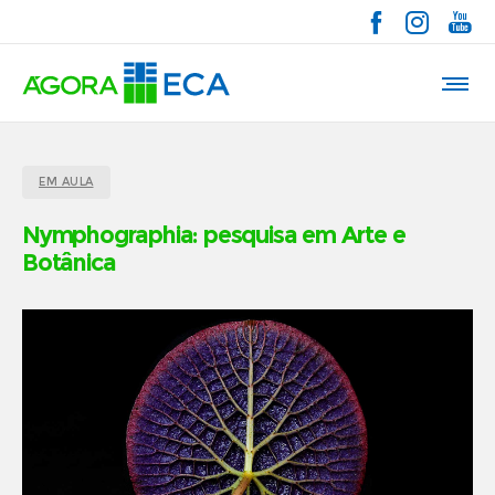
EM AULA
Nymphographia: pesquisa em Arte e
Botânica