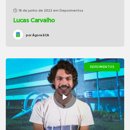
18 de junho de 2022
em
Depoimentos
Lucas Carvalho
por
Ágora ECA
DEPOIMENTOS