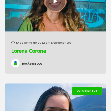
10 de junho de 2022
em
Depoimentos
Lorena Corona
por
Ágora ECA
DEPOIMENTOS