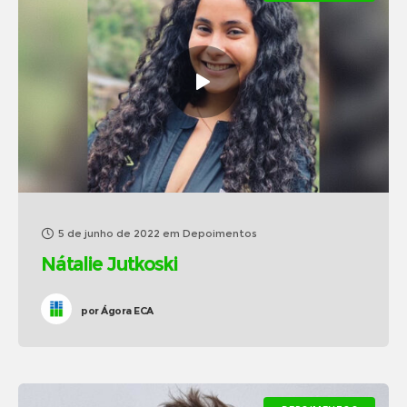
5 de junho de 2022
em
Depoimentos
Nátalie Jutkoski
por
Ágora ECA