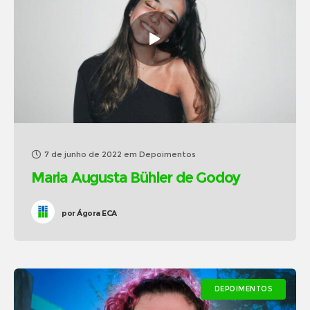
7 de junho de 2022
em
Depoimentos
Maria Augusta Bühler de Godoy
por
Ágora ECA
DEPOIMENTOS