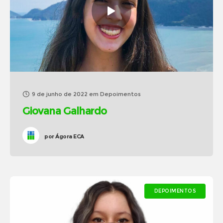
9 de junho de 2022
em
Depoimentos
Giovana Galhardo
por
Ágora ECA
DEPOIMENTOS