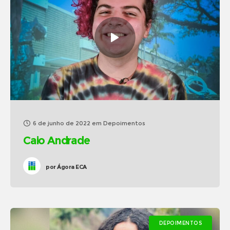
6 de junho de 2022
em
Depoimentos
Caio Andrade
por
Ágora ECA
DEPOIMENTOS