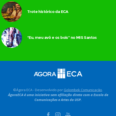
Trote histórico da ECA
“Eu, meu avô e os bois” no MIS Santos
©Ágora ECA - Desenvolvido por
Golombek Comunicação
.
ÁgoraECA é uma iniciativa sem afiliação direta com a Escola de
Comunicações e Artes da USP.