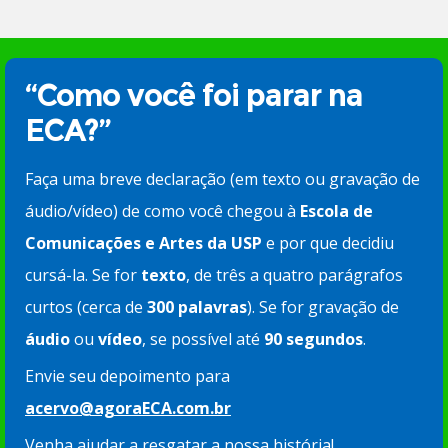
“Como você foi parar na
ECA?”
Faça uma breve declaração (em texto ou gravação de
áudio/vídeo) de como você chegou à
Escola de
Comunicações e Artes da USP
e por que decidiu
cursá-la. Se for
texto
, de três a quatro parágrafos
curtos (cerca de
300 palavras
). Se for gravação de
áudio
ou
vídeo
, se possível até
90 segundos
.
Envie seu depoimento para
acervo@agoraECA.com.br
Venha ajudar a resgatar a nossa história!