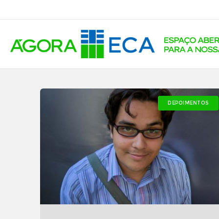
DEPOIMENTOS