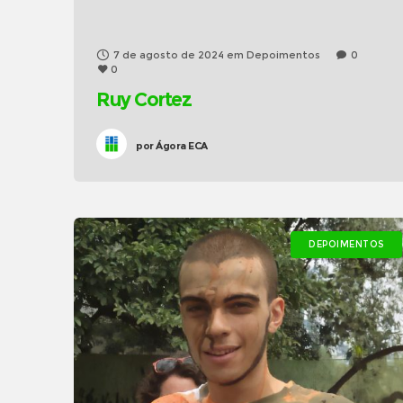
7 de agosto de 2024
em
Depoimentos
0
0
Ruy Cortez
por
Ágora ECA
DEPOIMENTOS