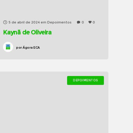
5 de abril de 2024
em
Depoimentos
0
0
Kaynã de Oliveira
por
Ágora ECA
DEPOIMENTOS