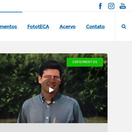
imentos
FototECA
Acervo
Contato
DEPOIMENTOS