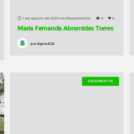
1 de agosto de 2024
em
Depoimentos
0
0
Maria Fernanda Abramides Torres
por
Ágora ECA
DEPOIMENTOS