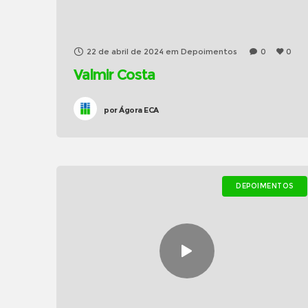
22 de abril de 2024
em
Depoimentos
0
0
Valmir Costa
por
Ágora ECA
DEPOIMENTOS