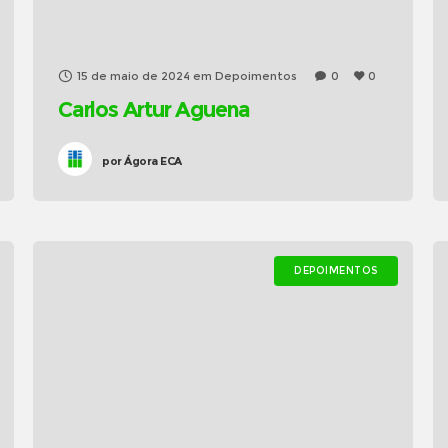
15 de maio de 2024
em
Depoimentos
0
0
Carlos Artur Aguena
por
Ágora ECA
DEPOIMENTOS