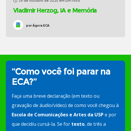
29 de outubro de 2025
em
Em Foco
Vladimir Herzog, IA e Memória
por
Ágora ECA
“Como você foi parar na
ECA?”
Faça uma breve declaração (em texto ou
gravação de áudio/vídeo) de como você chegou à
Escola de Comunicações e Artes da USP
e por
que decidiu cursá-la. Se for
texto
, de três a