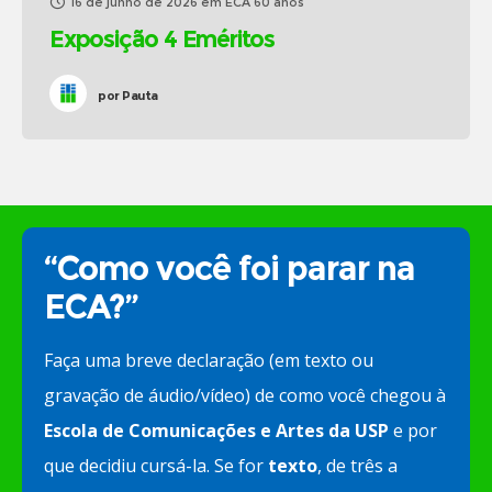
16 de junho de 2026
em
ECA 60 anos
Exposição 4 Eméritos
por
Pauta
“Como você foi parar na
ECA?”
Faça uma breve declaração (em texto ou
gravação de áudio/vídeo) de como você chegou à
Escola de Comunicações e Artes da USP
e por
que decidiu cursá-la. Se for
texto
, de três a