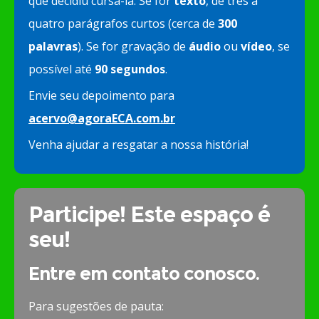
que decidiu cursá-la. Se for
texto
, de três a
quatro parágrafos curtos (cerca de
300
palavras
). Se for gravação de
áudio
ou
vídeo
, se
possível até
90 segundos
.
Envie seu depoimento para
acervo@agoraECA.com.br
Venha ajudar a resgatar a nossa história!
Participe! Este espaço é
seu!
Entre em contato conosco.
Para sugestões de pauta: