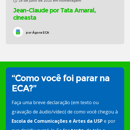
28 de julho de 2025
em
Homenagem
Jean-Claude por Tata Amaral,
cineasta
por
Ágora ECA
“Como você foi parar na
ECA?”
Faça uma breve declaração (em texto ou
gravação de áudio/vídeo) de como você chegou à
Escola de Comunicações e Artes da USP
e por