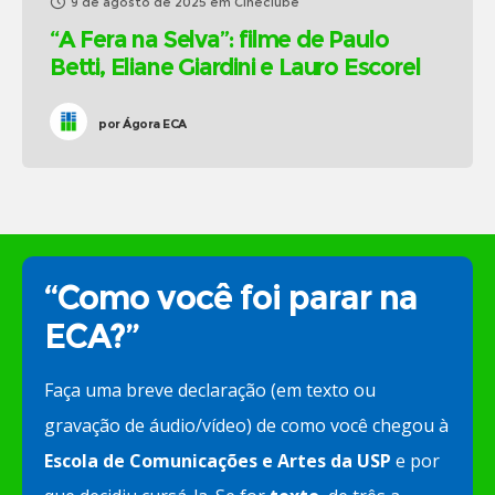
9 de agosto de 2025
em
Cineclube
“A Fera na Selva”: filme de Paulo
Betti, Eliane Giardini e Lauro Escorel
por
Ágora ECA
“Como você foi parar na
ECA?”
Faça uma breve declaração (em texto ou
gravação de áudio/vídeo) de como você chegou à
Escola de Comunicações e Artes da USP
e por