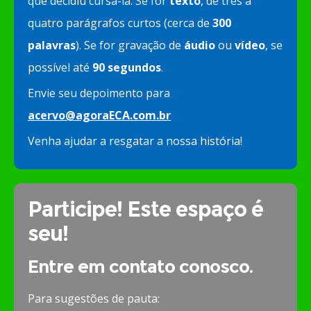
que decidiu cursá-la. Se for
texto
, de três a
quatro parágrafos curtos (cerca de
300
palavras
). Se for gravação de
áudio
ou
vídeo
, se
possível até
90 segundos
.
Envie seu depoimento para
acervo@agoraECA.com.br
Venha ajudar a resgatar a nossa história!
Participe! Este espaço é
seu!
Entre em contato conosco.
Para sugestões de pauta: