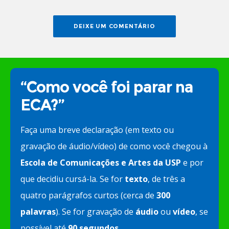
“Como você foi parar na
ECA?”
Faça uma breve declaração (em texto ou
gravação de áudio/vídeo) de como você chegou à
Escola de Comunicações e Artes da USP
e por
que decidiu cursá-la. Se for
texto
, de três a
quatro parágrafos curtos (cerca de
300
palavras
). Se for gravação de
áudio
ou
vídeo
, se
possível até
90 segundos
.