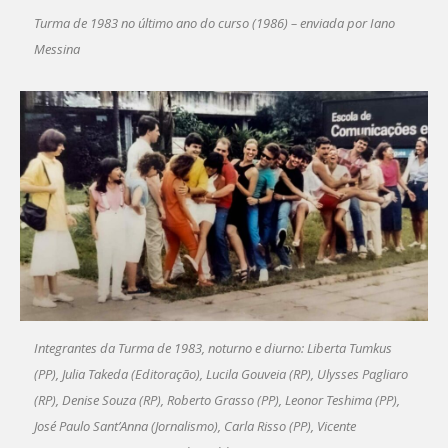
Turma de 1983 no último ano do curso (1986) – enviada por Iano
Messina
Integrantes da Turma de 1983, noturno e diurno: Liberta Tumkus
(PP), Julia Takeda (Editoração), Lucila Gouveia (RP), Ulysses Pagliaro
(RP), Denise Souza (RP), Roberto Grasso (PP), Leonor Teshima (PP),
José Paulo Sant’Anna (Jornalismo), Carla Risso (PP), Vicente