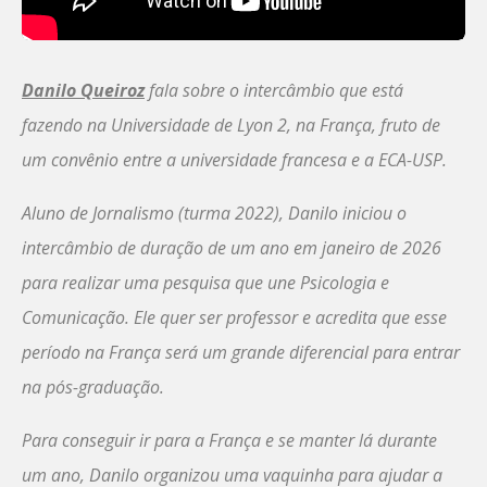
Danilo Queiroz
fala sobre o intercâmbio que está
fazendo na Universidade de Lyon 2, na França, fruto de
um convênio entre a universidade francesa e a ECA-USP.
Aluno de Jornalismo (turma 2022), Danilo iniciou o
intercâmbio de duração de um ano em janeiro de 2026
para realizar uma pesquisa que une Psicologia e
Comunicação. Ele quer ser professor e acredita que esse
período na França será um grande diferencial para entrar
na pós-graduação.
Para conseguir ir para a França e se manter lá durante
um ano, Danilo organizou uma vaquinha para ajudar a