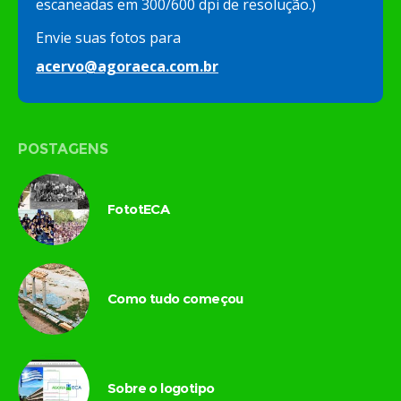
escaneadas em 300/600 dpi de resolução.)
Envie suas fotos para
acervo@agoraeca.com.br
POSTAGENS
FototECA
Como tudo começou
Sobre o logotipo