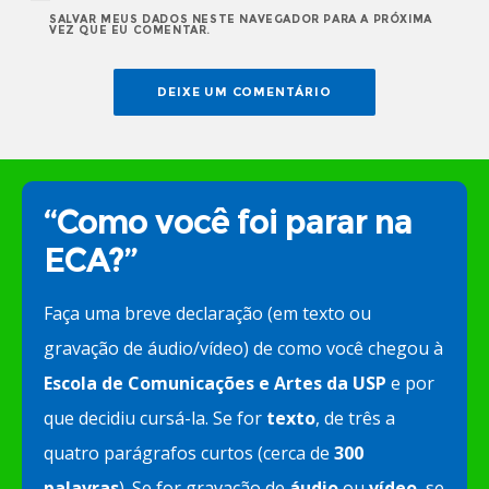
SALVAR MEUS DADOS NESTE NAVEGADOR PARA A PRÓXIMA
VEZ QUE EU COMENTAR.
“Como você foi parar na
ECA?”
Faça uma breve declaração (em texto ou
gravação de áudio/vídeo) de como você chegou à
Escola de Comunicações e Artes da USP
e por
que decidiu cursá-la. Se for
texto
, de três a
quatro parágrafos curtos (cerca de
300
palavras
). Se for gravação de
áudio
ou
vídeo
, se