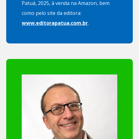
Patuá, 2025, à venda na Amazon, bem
como pelo site da editora:
www.editorapatua.com.br
.