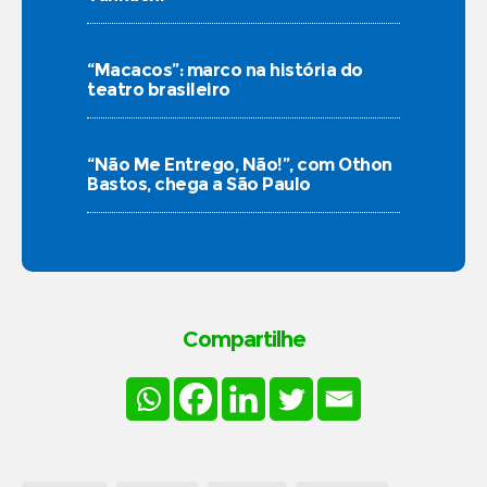
“Macacos”: marco na história do
teatro brasileiro
“Não Me Entrego, Não!”, com Othon
Bastos, chega a São Paulo
Compartilhe