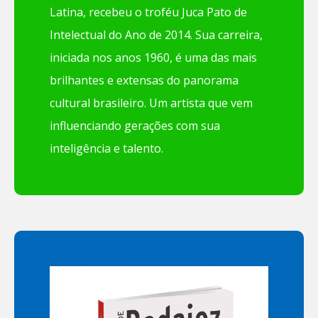
Latina, recebeu o troféu Juca Pato de
Intelectual do Ano de 2014. Sua carreira,
iniciada nos anos 1960, é uma das mais
brilhantes e extensas do panorama
cultural brasileiro. Um artista que vem
influenciando gerações com sua
inteligência e talento.