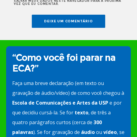
SALVAR MEUS DADOS NESTE NAVEGADOR PARA A PRÓXIMA
VEZ QUE EU COMENTAR.
“Como você foi parar na
ECA?”
Faça uma breve declaração (em texto ou
gravação de áudio/vídeo) de como você chegou à
Escola de Comunicações e Artes da USP
e por
que decidiu cursá-la. Se for
texto
, de três a
quatro parágrafos curtos (cerca de
300
palavras
). Se for gravação de
áudio
ou
vídeo
, se