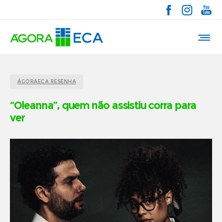
ÁGORAECA RESENHA
“Oleanna”, quem não assistiu corra para
ver