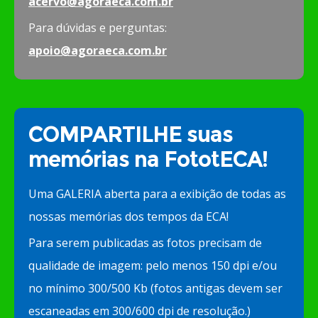
acervo@agoraeca.com.br
Para dúvidas e perguntas:
apoio@agoraeca.com.br
COMPARTILHE suas
memórias na FototECA!
Uma GALERIA aberta para a exibição de todas as
nossas memórias dos tempos da ECA!
Para serem publicadas as fotos precisam de
qualidade de imagem: pelo menos 150 dpi e/ou
no mínimo 300/500 Kb (fotos antigas devem ser
escaneadas em 300/600 dpi de resolução.)