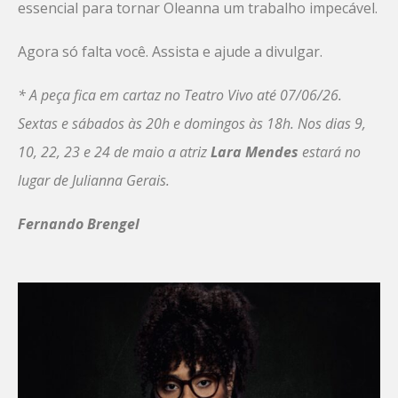
essencial para tornar Oleanna um trabalho impecável.
Agora só falta você. Assista e ajude a divulgar.
* A peça fica em cartaz no Teatro Vivo até 07/06/26.
Sextas e sábados às 20h e domingos às 18h.
Nos dias 9,
10, 22, 23 e 24 de maio a atriz
Lara Mendes
estará no
lugar de Julianna Gerais.
Fernando Brengel