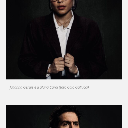
Julianna Gerais é a aluna Carol (foto Caio Gallucci)