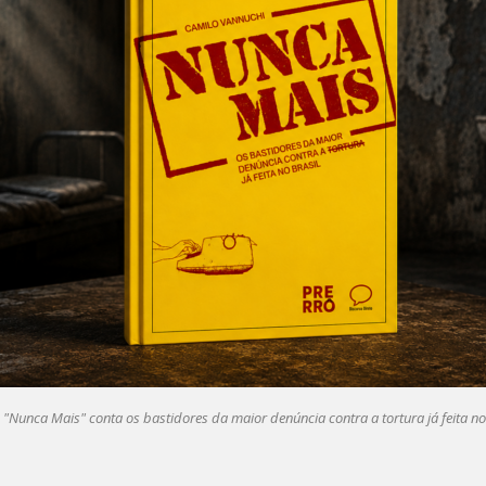
o "Nunca Mais" conta os bastidores da maior denúncia contra a tortura já feita no