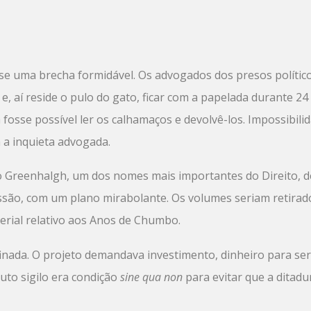
-se uma brecha formidável. Os advogados dos presos polític
, aí reside o pulo do gato, ficar com a papelada durante 24
fosse possível ler os calhamaços e devolvê-los. Impossibil
a inquieta advogada.
o Greenhalgh, um dos nomes mais importantes do Direito, d
são, com um plano mirabolante. Os volumes seriam retirado
erial relativo aos Anos de Chumbo.
 afinada. O projeto demandava investimento, dinheiro para s
luto sigilo era condição
sine qua non
para evitar que a ditad