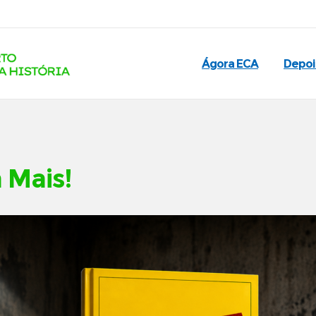
Ágora ECA
Depo
 Mais!