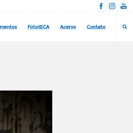
imentos
FototECA
Acervo
Contato