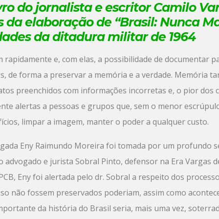
vro do jornalista e escritor
Camilo Va
s da elaboração de “Brasil: Nunca Ma
ades da ditadura militar de 1964
m rapidamente e, com elas, a possibilidade de documentar p
fis, de forma a preservar a memória e a verdade. Memória ta
atos preenchidos com informações incorretas e, o pior dos 
te alertas a pessoas e grupos que, sem o menor escrúpulo
ícios, limpar a imagem, manter o poder a qualquer custo.
ogada Eny Raimundo Moreira foi tomada por um profundo se
do advogado e jurista Sobral Pinto, defensor na Era Vargas 
 PCB, Eny foi alertada pelo dr. Sobral a respeito dos process
. Caso não fossem preservados poderiam, assim como aconte
importante da história do Brasil seria, mais uma vez, soterra