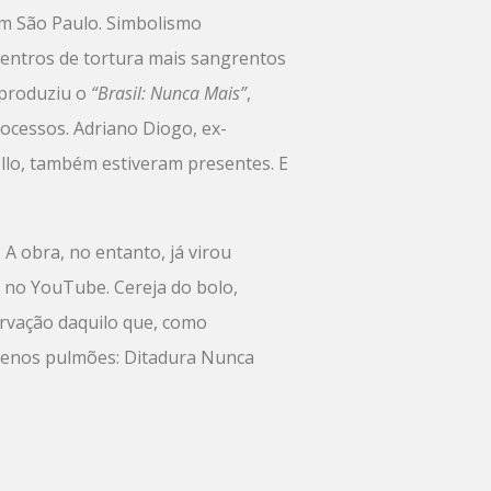
em São Paulo. Simbolismo
entros de tortura mais sangrentos
 produziu o
“Brasil: Nunca Mais”
,
rocessos. Adriano Diogo, ex-
lo, também estiveram presentes. E
A obra, no entanto, já virou
e no YouTube. Cereja do bolo,
ervação daquilo que, como
 plenos pulmões: Ditadura Nunca