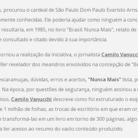
 procurou o cardeal de São Paulo Dom Paulo Evaristo Arns. 
ente conhecidas. Ele poderia ajudar como ninguém a concre
sultaria, em 1985, no livro “Brasil: Nunca Mais”, relato de
 consultado e citado devido à sua importância.
rnou a realização da iniciativa, o jornalista
Camilo Vanucc
iller
revelador dos meandros envolvidos na concepção de “Bra
escaramuças, dúvidas, erros e acertos,
“Nunca Mais”
lista, 
.
Na época, por questões de segurança, ninguém assinou a ob
isso,
Camilo Vanucchi
descreve como foi estruturado o esq
e 1 milhão de folhas, as trocas de escritório em que eram o
m transformá-las em um livro em torno de 300 páginas, alg
ia ter acesso ao resumo do vasto conteúdo produzido.