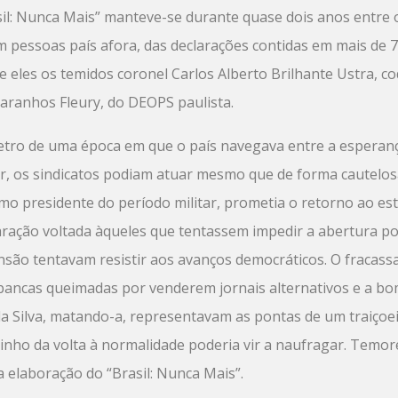
sil: Nunca Mais” manteve-se durante quase dois anos entre 
 pessoas país afora, das declarações contidas em mais de 7
re eles os temidos coronel Carlos Alberto Brilhante Ustra, c
aranhos Fleury, do DEOPS paulista.
o de uma época em que o país navegava entre a esperança 
izar, os sindicatos podiam atuar mesmo que de forma caute
imo presidente do período militar, prometia o retorno ao es
aração voltada àqueles que tentassem impedir a abertura pol
ensão tentavam resistir aos avanços democráticos. O fracas
 bancas queimadas por venderem jornais alternativos e a b
a Silva, matando-a, representavam as pontas de um traiçoei
ho da volta à normalidade poderia vir a naufragar. Temore
elaboração do “Brasil: Nunca Mais”.