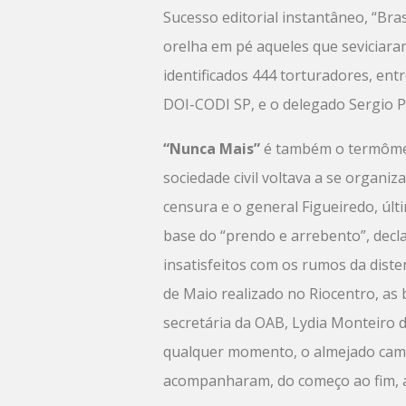
Sucesso editorial instantâneo, “Bra
orelha em pé aqueles que seviciaram
identificados 444 torturadores, ent
DOI-CODI SP, e o delegado Sergio P
“Nunca Mais”
é também o termômetr
sociedade civil voltava a se organ
censura e o general Figueiredo, últ
base do “prendo e arrebento”, decl
insatisfeitos com os rumos da dist
de Maio realizado no Riocentro, as
secretária da OAB, Lydia Monteiro d
qualquer momento, o almejado camin
acompanharam, do começo ao fim, a 