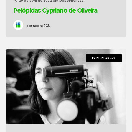
29 de abril de 2022
em
Depoimentos
Pelópidas Cypriano de Oliveira
por
Ágora ECA
IN MEMORIAM