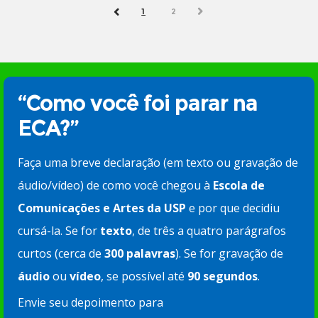
1
2
NEXT
PREV
“Como você foi parar na
ECA?”
Faça uma breve declaração (em texto ou gravação de
áudio/vídeo) de como você chegou à
Escola de
Comunicações e Artes da USP
e por que decidiu
cursá-la. Se for
texto
, de três a quatro parágrafos
curtos (cerca de
300 palavras
). Se for gravação de
áudio
ou
vídeo
, se possível até
90 segundos
.
Envie seu depoimento para