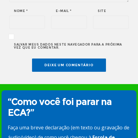
NOME
*
E-MAIL
*
SITE
SALVAR MEUS DADOS NESTE NAVEGADOR PARA A PRÓXIMA
VEZ QUE EU COMENTAR.
“Como você foi parar na
ECA?”
Faça uma breve declaração (em texto ou gravação de
áudio/vídeo) de como você chegou à
Escola de