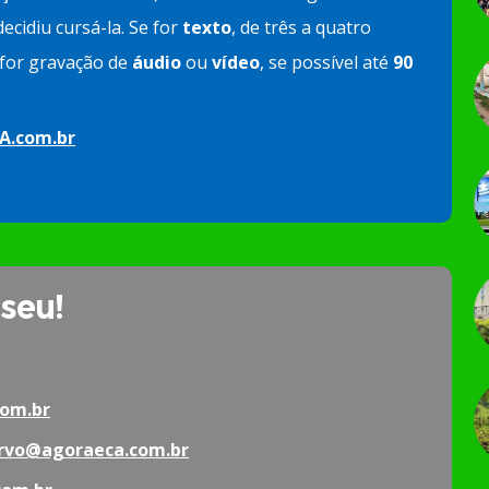
ecidiu cursá-la. Se for
texto
, de três a quatro
e for gravação de
áudio
ou
vídeo
, se possível até
90
A.com.br
 seu!
om.br
rvo@agoraeca.com.br