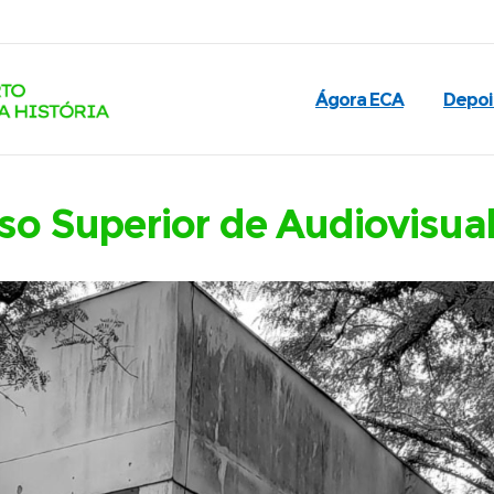
Ágora ECA
Depo
so Superior de Audiovisua