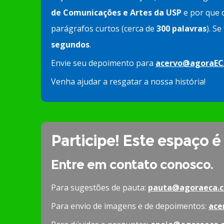
de Comunicações e Artes da USP
e por que d
parágrafos curtos (cerca de
300 palavras
). S
segundos
.
Envie seu depoimento para
acervo@agoraEC
Venha ajudar a resgatar a nossa história!
Participe! Este espaço é
Entre em contato conosco.
Para sugestões de pauta:
pauta@agoraeca.c
Para envio de imagens e de depoimentos:
ace