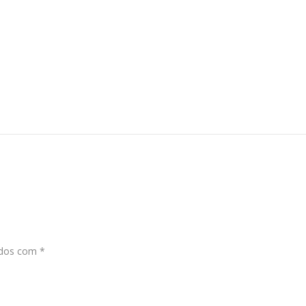
ados com
*