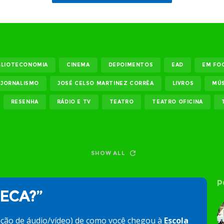
BLIOTECONOMIA
CINEMA
DEPOIMENTOS
EAD
EM FO
JORNALISMO
JOSÉ CELSO MARTINEZ CORRÊA
LIVROS
MÚS
RESENHA
RÁDIO E TV
TEATRO
TEATRO OFICINA
SHOW ALL
P
 ECA?”
ação de áudio/vídeo) de como você chegou à
Escola