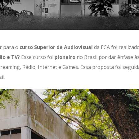
ar para o
curso Superior de Audiovisual
da ECA foi realiza
io e TV
? Esse curso foi
pioneiro
no Brasil por dar ênfase à
treaming, Rádio, Internet e Games. Essa proposta foi seguida
il.