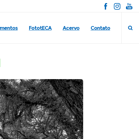
imentos
FototECA
Acervo
Contato
l