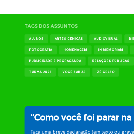
TAGS DOS ASSUNTOS
ALUNOS
ARTES CÊNICAS
AUDIOVISUAL
BI
FOTOGRAFIA
HOMENAGEM
IN MEMORIAM
PUBLICIDADE E PROPAGANDA
RELAÇÕES PÚBLICAS
TURMA 2022
VOCÊ SABIA?
ZÉ CELSO
“Como você foi parar na
Faça uma breve declaração (em texto ou grav