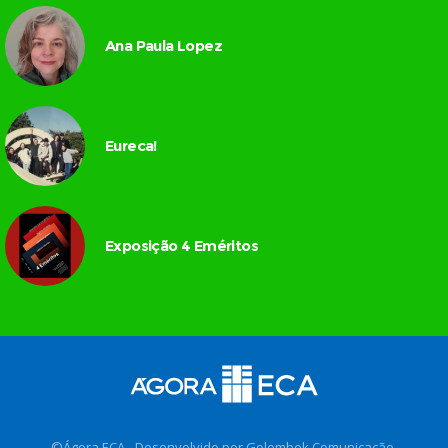
Ana Paula Lopez
Eureca!
Exposição 4 Eméritos
©Ágora ECA - Desenvolvido por
Golombek Comunicação
.