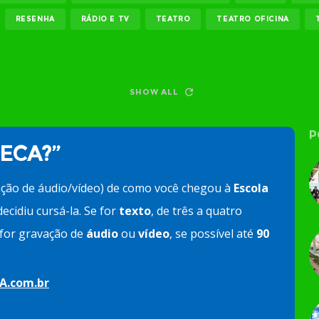
RESENHA
RÁDIO E TV
TEATRO
TEATRO OFICINA
SHOW ALL
P
 ECA?”
ação de áudio/vídeo) de como você chegou à
Escola
ecidiu cursá-la. Se for
texto
, de três a quatro
e for gravação de
áudio
ou
vídeo
, se possível até
90
A.com.br