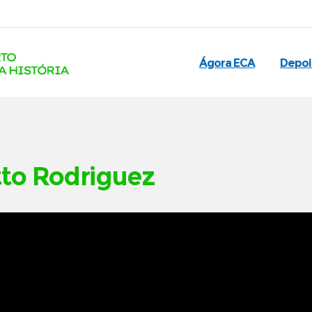
Ágora ECA
Depo
to Rodriguez