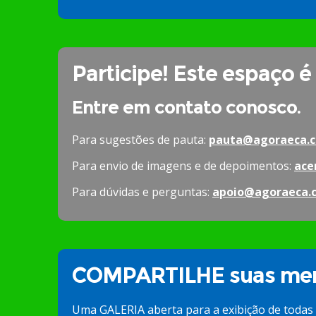
Participe! Este espaço é
Entre em contato conosco.
Para sugestões de pauta:
pauta@agoraeca.c
Para envio de imagens e de depoimentos:
ace
Para dúvidas e perguntas:
apoio@agoraeca.
COMPARTILHE suas mem
Uma GALERIA aberta para a exibição de todas