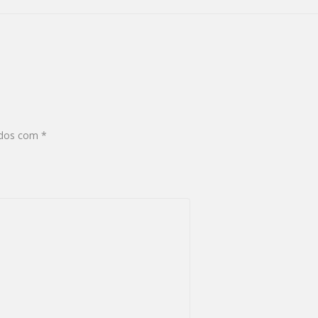
ados com
*