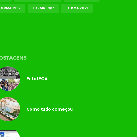
TURMA 1982
TURMA 1983
TURMA 2021
OSTAGENS
FototECA
Como tudo começou