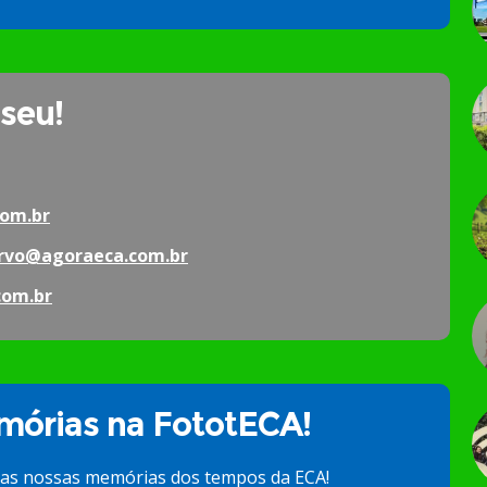
 seu!
om.br
rvo@agoraeca.com.br
com.br
órias na FototECA!
 as nossas memórias dos tempos da ECA!