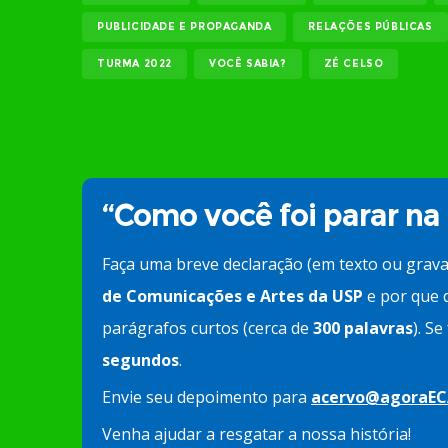
PUBLICIDADE E PROPAGANDA
RELAÇÕES PÚBLICAS
TURMA 2022
VOCÊ SABIA?
ZÉ CELSO
“Como você foi parar na
Faça uma breve declaração (em texto ou grav
de Comunicações e Artes da USP
e por que d
parágrafos curtos (cerca de
300 palavras
). S
segundos
.
Envie seu depoimento para
acervo@agoraEC
Venha ajudar a resgatar a nossa história!