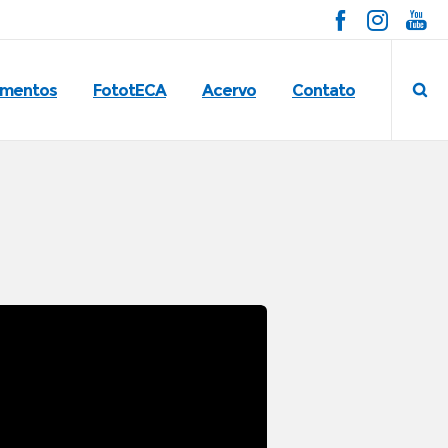
imentos
FototECA
Acervo
Contato