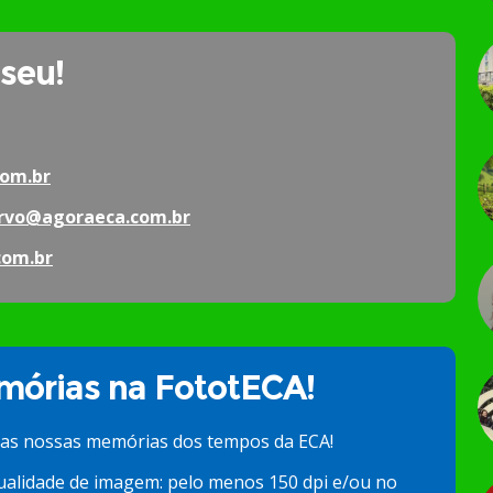
 seu!
om.br
rvo@agoraeca.com.br
com.br
órias na FototECA!
 as nossas memórias dos tempos da ECA!
ualidade de imagem: pelo menos 150 dpi e/ou no