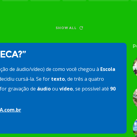
SHOW ALL
P
 ECA?”
ação de áudio/vídeo) de como você chegou à
Escola
ecidiu cursá-la. Se for
texto
, de três a quatro
e for gravação de
áudio
ou
vídeo
, se possível até
90
A.com.br