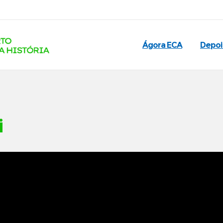
Ágora ECA
Depo
i