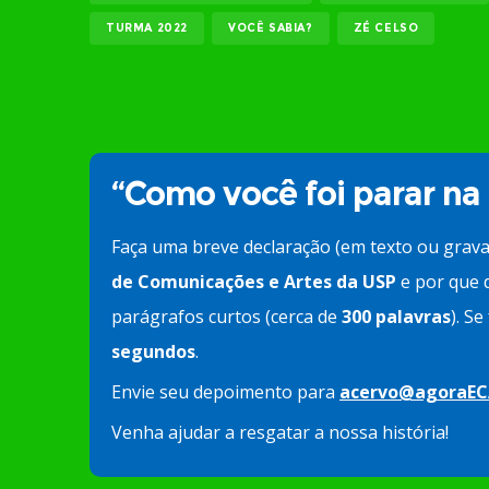
TURMA 2022
VOCÊ SABIA?
ZÉ CELSO
“Como você foi parar na
Faça uma breve declaração (em texto ou grav
de Comunicações e Artes da USP
e por que d
parágrafos curtos (cerca de
300 palavras
). S
segundos
.
Envie seu depoimento para
acervo@agoraEC
Venha ajudar a resgatar a nossa história!