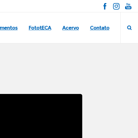
imentos
FototECA
Acervo
Contato