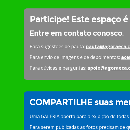
Participe! Este espaço é
Entre em contato conosco.
Para sugestões de pauta:
pauta@agoraeca.c
Para envio de imagens e de depoimentos:
ace
Para dúvidas e perguntas:
apoio@agoraeca.
COMPARTILHE suas mem
Uma GALERIA aberta para a exibição de todas
Para serem publicadas as fotos precisam de q