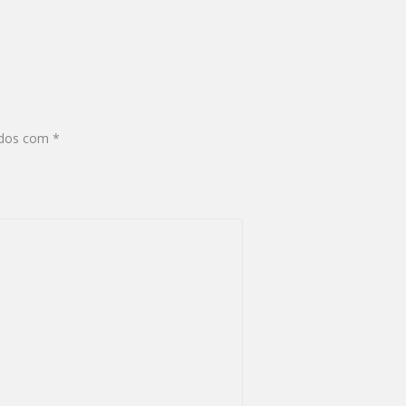
ados com
*