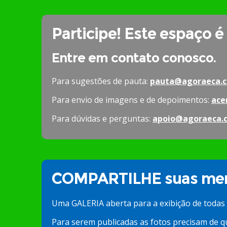
Participe! Este espaço é
Entre em contato conosco.
Para sugestões de pauta:
pauta@agoraeca.c
Para envio de imagens e de depoimentos:
ace
Para dúvidas e perguntas:
apoio@agoraeca.
COMPARTILHE suas mem
Uma GALERIA aberta para a exibição de todas
Para serem publicadas as fotos precisam de q