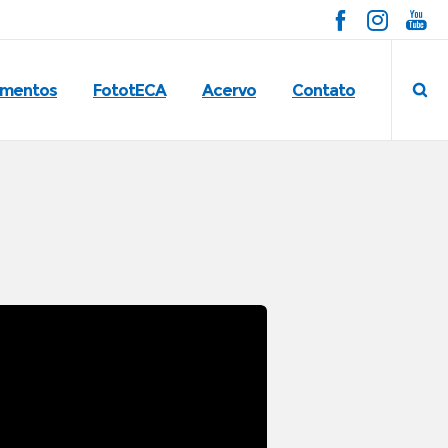
imentos
FototECA
Acervo
Contato