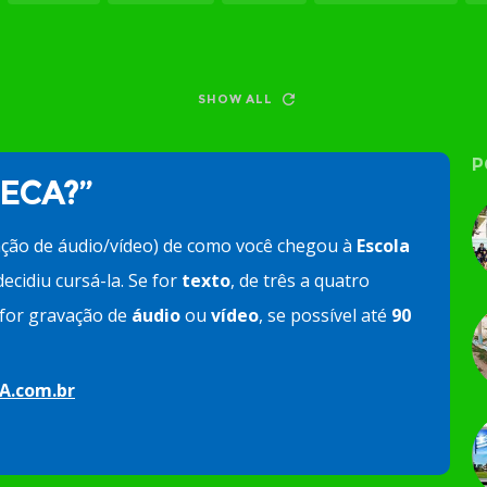
SHOW ALL
P
 ECA?”
ação de áudio/vídeo) de como você chegou à
Escola
ecidiu cursá-la. Se for
texto
, de três a quatro
e for gravação de
áudio
ou
vídeo
, se possível até
90
A.com.br