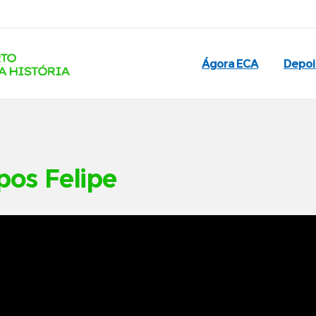
Ágora ECA
Depo
os Felipe