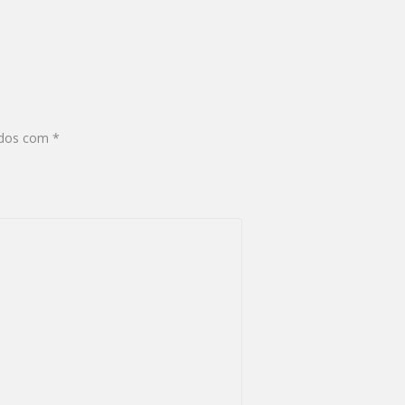
ados com
*