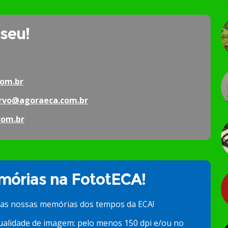
 seu!
om.br
rvo@agoraeca.com.br
com.br
órias na FototECA!
 as nossas memórias dos tempos da ECA!
ualidade de imagem: pelo menos 150 dpi e/ou no