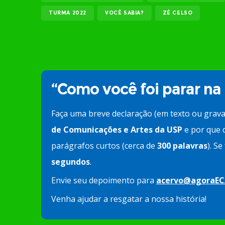
TURMA 2022
VOCÊ SABIA?
ZÉ CELSO
“Como você foi parar na
Faça uma breve declaração (em texto ou grav
de Comunicações e Artes da USP
e por que d
parágrafos curtos (cerca de
300 palavras
). S
segundos
.
Envie seu depoimento para
acervo@agoraEC
Venha ajudar a resgatar a nossa história!