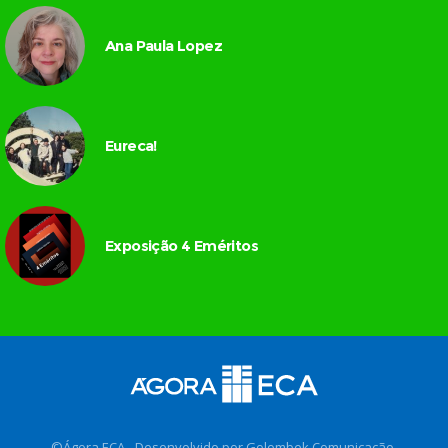
Ana Paula Lopez
Eureca!
Exposição 4 Eméritos
©Ágora ECA - Desenvolvido por
Golombek Comunicação
.