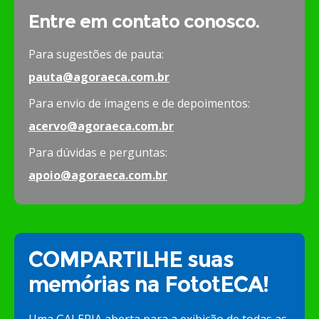
Entre em contato conosco.
Para sugestões de pauta:
pauta@agoraeca.com.br
Para envio de imagens e de depoimentos:
acervo@agoraeca.com.br
Para dúvidas e perguntas:
apoio@agoraeca.com.br
COMPARTILHE suas
memórias na FototECA!