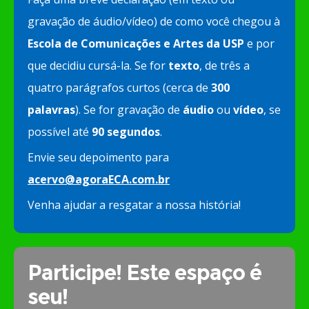
gravação de áudio/vídeo) de como você chegou à
Escola de Comunicações e Artes da USP
e por
que decidiu cursá-la. Se for
texto
, de três a
quatro parágrafos curtos (cerca de
300
palavras
). Se for gravação de
áudio
ou
vídeo
, se
possível até
90 segundos
.
Envie seu depoimento para
acervo@agoraECA.com.br
Venha ajudar a resgatar a nossa história!
Participe! Este espaço é
seu!