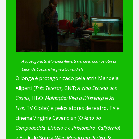
A protagonista Manoela Aliperti em cena com os atores
Eucir de Souza e Virginia Cavendish
O longa é protagonizado pela atriz Manoela
Aliperti (
Três Teresas,
GNT;
A Vida Secreta dos
Casais,
HBO;
Malhação: Viva a Diferença
e
As
Five
, TV Globo) e pelos atores de teatro, TV e
cinema Virginia Cavendish (
O Auto da
Compadecida
,
Lisbela e o Prisioneiro
,
Califórnia
)
e Eucir de Souza (
Meu Mundo em Perigo
,
Se