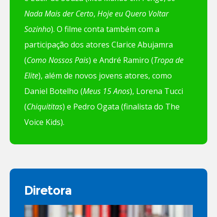
Nada Mais der Certo
,
Hoje eu Quero Voltar
Sozinho
). O filme conta também com a
participação dos atores Clarice Abujamra
(
Como Nossos Pais
) e André Ramiro (
Tropa de
Elite
), além de novos jovens atores, como
Daniel Botelho (
Meus 15 Anos
), Lorena Tucci
(
Chiquititas
) e Pedro Ogata (finalista do The
Voice Kids).
Diretora