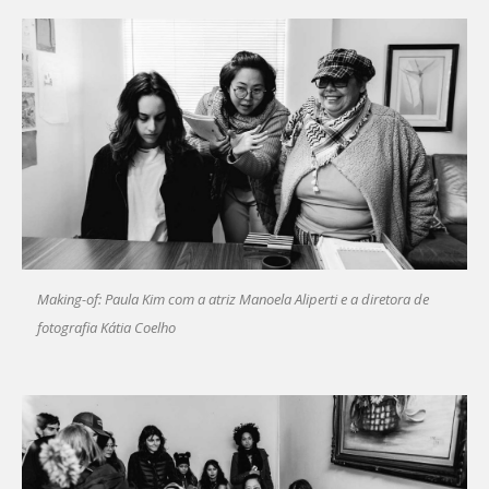
Making-of: Paula Kim com a atriz Manoela Aliperti e a diretora de
fotografia Kátia Coelho