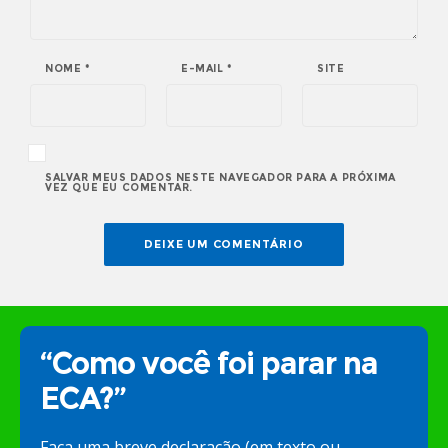
NOME
*
E-MAIL
*
SITE
SALVAR MEUS DADOS NESTE NAVEGADOR PARA A PRÓXIMA
VEZ QUE EU COMENTAR.
“Como você foi parar na
ECA?”
Faça uma breve declaração (em texto ou