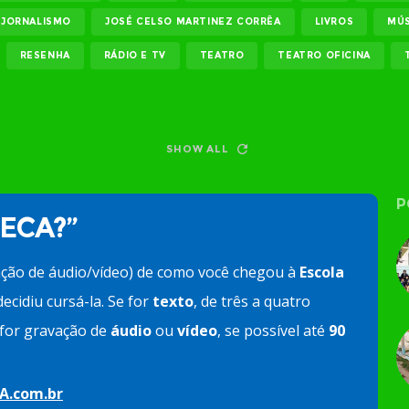
JORNALISMO
JOSÉ CELSO MARTINEZ CORRÊA
LIVROS
MÚS
RESENHA
RÁDIO E TV
TEATRO
TEATRO OFICINA
SHOW ALL
P
 ECA?”
ação de áudio/vídeo) de como você chegou à
Escola
ecidiu cursá-la. Se for
texto
, de três a quatro
e for gravação de
áudio
ou
vídeo
, se possível até
90
A.com.br