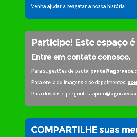
Venha ajudar a resgatar a nossa história!
Participe! Este espaço é
Entre em contato conosco.
Para sugestões de pauta:
pauta@agoraeca.c
Para envio de imagens e de depoimentos:
ace
Para dúvidas e perguntas:
apoio@agoraeca.
COMPARTILHE suas mem