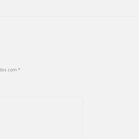
ados com
*