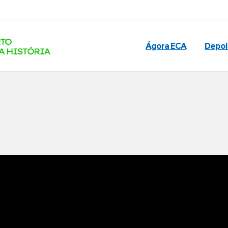
Ágora ECA
Depo