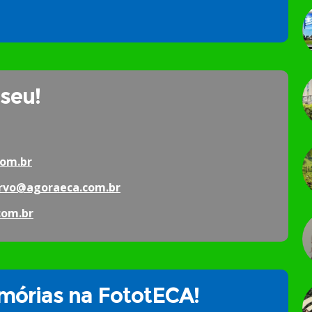
 seu!
om.br
rvo@agoraeca.com.br
com.br
órias na FototECA!