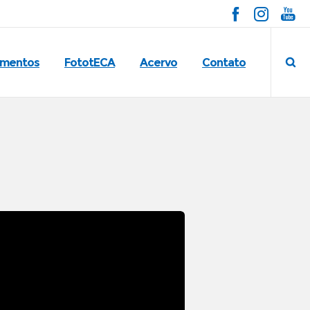
imentos
FototECA
Acervo
Contato