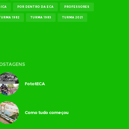
ICA
POR DENTRO DA ECA
PROFESSORES
TURMA 1982
TURMA 1983
TURMA 2021
OSTAGENS
FototECA
Como tudo começou