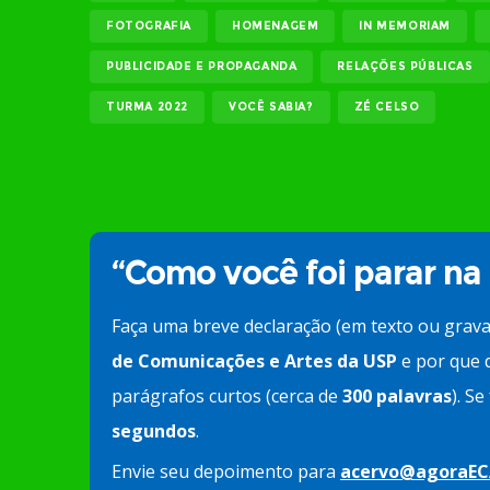
FOTOGRAFIA
HOMENAGEM
IN MEMORIAM
PUBLICIDADE E PROPAGANDA
RELAÇÕES PÚBLICAS
TURMA 2022
VOCÊ SABIA?
ZÉ CELSO
“Como você foi parar na
Faça uma breve declaração (em texto ou grav
de Comunicações e Artes da USP
e por que d
parágrafos curtos (cerca de
300 palavras
). S
segundos
.
Envie seu depoimento para
acervo@agoraEC