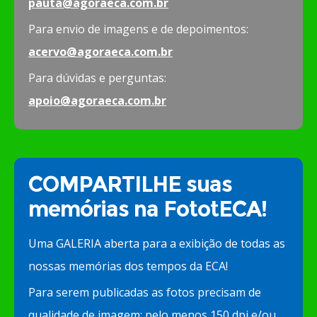
pauta@agoraeca.com.br
Para envio de imagens e de depoimentos:
acervo@agoraeca.com.br
Para dúvidas e perguntas:
apoio@agoraeca.com.br
COMPARTILHE suas
memórias na FototECA!
Uma GALERIA aberta para a exibição de todas as
nossas memórias dos tempos da ECA!
Para serem publicadas as fotos precisam de
qualidade de imagem: pelo menos 150 dpi e/ou