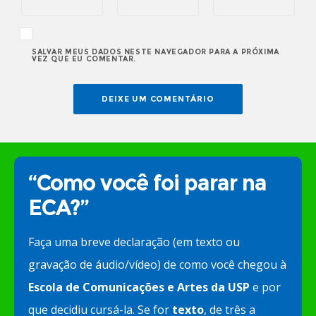
SALVAR MEUS DADOS NESTE NAVEGADOR PARA A PRÓXIMA
VEZ QUE EU COMENTAR.
“Como você foi parar na
ECA?”
Faça uma breve declaração (em texto ou
gravação de áudio/vídeo) de como você chegou à
Escola de Comunicações e Artes da USP
e por
que decidiu cursá-la. Se for
texto
, de três a