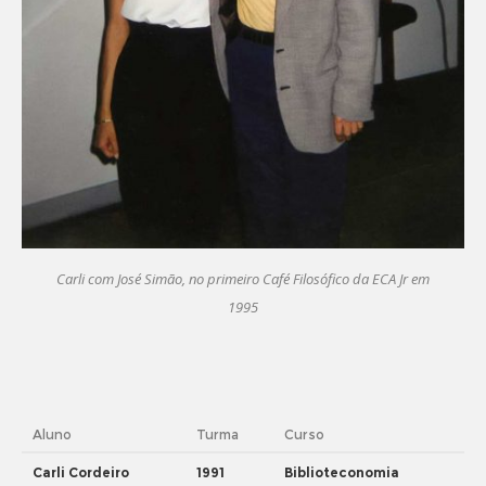
Carli com José Simão, no primeiro Café Filosófico da ECA Jr em
1995
Aluno
Turma
Curso
Carli Cordeiro
1991
Biblioteconomia