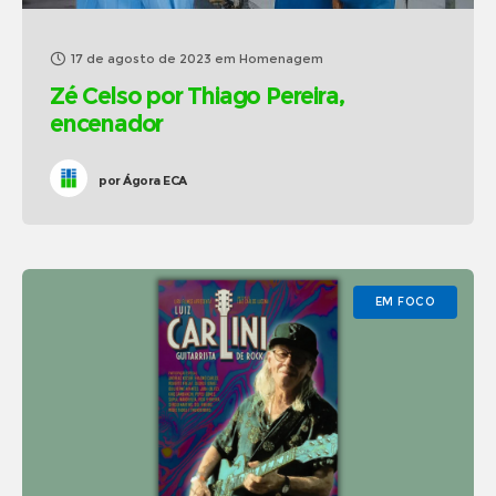
17 de agosto de 2023
em
Homenagem
Zé Celso por Thiago Pereira,
encenador
por
Ágora ECA
EM FOCO