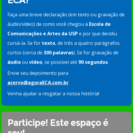
ECA?”
Faça uma breve declaração (em texto ou gravação de
áudio/vídeo) de como você chegou à
Escola de
Comunicações e Artes da USP
e por que decidiu
cursá-la. Se for
texto
, de três a quatro parágrafos
curtos (cerca de
300 palavras
). Se for gravação de
áudio
ou
vídeo
, se possível até
90 segundos
.
Envie seu depoimento para
acervo@agoraECA.com.br
Venha ajudar a resgatar a nossa história!
Participe! Este espaço é