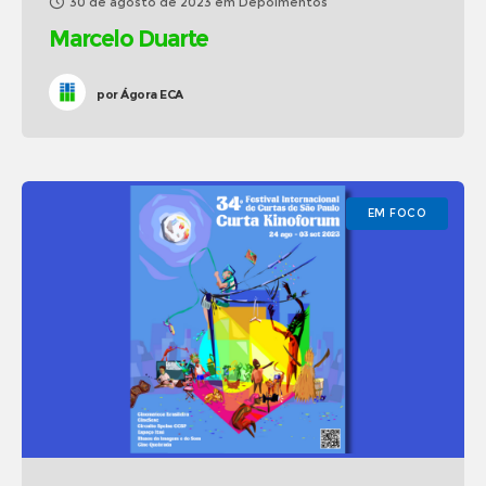
30 de agosto de 2023
em
Depoimentos
Marcelo Duarte
por
Ágora ECA
EM FOCO