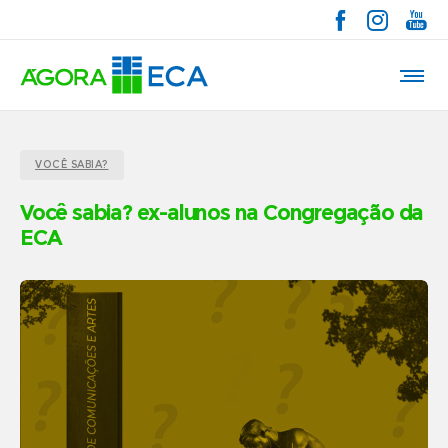
VOCÊ SABIA?
Você sabia? ex-alunos na Congregação da
ECA