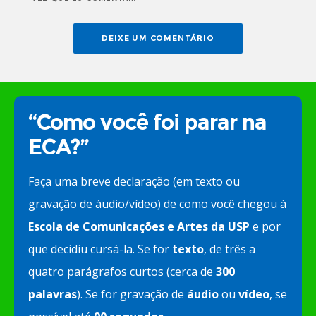
“Como você foi parar na
ECA?”
Faça uma breve declaração (em texto ou
gravação de áudio/vídeo) de como você chegou à
Escola de Comunicações e Artes da USP
e por
que decidiu cursá-la. Se for
texto
, de três a
quatro parágrafos curtos (cerca de
300
palavras
). Se for gravação de
áudio
ou
vídeo
, se