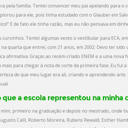
ara pela família. Tentei convencer meu pai apelando para o
piorou para ele, pois tinha estudado com o Glauber em Salv
e rico!” E de fato ele tinha razão, mas eu não pensava em din
s cursinhos. Tentei algumas vezes o vestibular para ECA, 
oi na quarta que entrei, com 21 anos, em 2002. Devo ter sido
tica afirmativa. Graças ao recém-criado ENEM e a uma nova 
 mais para chegar à nota de corte da primeira fase. Eu fui a
rteza de que meu lugar era ali, criando e aprendendo arte. N
ual.
o que a escola representou na minha c
 mim, primeiro na graduação e depois no mestrado, onde ti
s Augusto Calil, Roberto Moreira, Rubens Rewald, Esther Ham