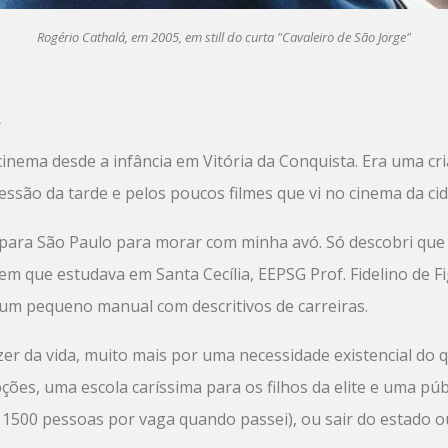
Rogério Cathalá, em 2005, em still do curta "Cavaleiro de São Jorge"
A
cinema desde a infância em Vitória da Conquista. Era uma cria
sessão da tarde e pelos poucos filmes que vi no cinema da c
ara São Paulo para morar com minha avó. Só descobri que
em que estudava em Santa Cecília, EEPSG Prof. Fidelino de 
u um pequeno manual com descritivos de carreiras.
zer da vida, muito mais por uma necessidade existencial d
ções, uma escola caríssima para os filhos da elite e uma púb
1500 pessoas por vaga quando passei), ou sair do estado ou 