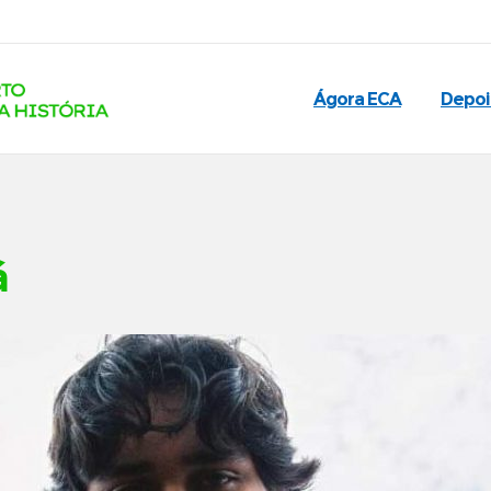
Ágora ECA
Depo
á