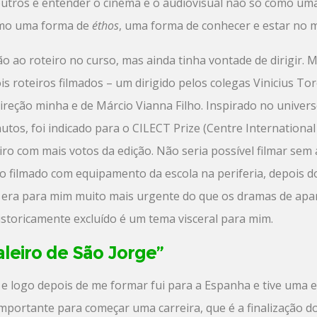
outros e entender o cinema e o audiovisual não só como um
omo uma forma de
éthos
, uma forma de conhecer e estar no 
ão ao roteiro no curso, mas ainda tinha vontade de dirigir
ois roteiros filmados – um dirigido pelos colegas Vinicius 
ireção minha e de Márcio Vianna Filho. Inspirado no univers
minutos, foi indicado para o CILECT Prize (Centre Internationa
eiro com mais votos da edição. Não seria possível filmar sem
o filmado com equipamento da escola na periferia, depois do
s era para mim muito mais urgente do que os dramas de apa
istoricamente excluído é um tema visceral para mim.
leiro de São Jorge”
e logo depois de me formar fui para a Espanha e tive uma es
portante para começar uma carreira, que é a finalização do