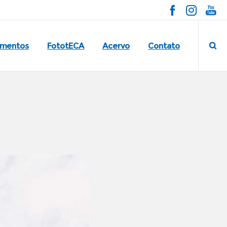
imentos
FototECA
Acervo
Contato