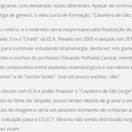
imigrante, com demandas muito diferentes. Apesar de continu
ga de gênero, o meu curta de formação, “Cavaleiro de São J
oteiro, e o codiretor seria responsável pela finalização do 
zado. Era o “Chatô” da ECA, filmado em 2005 e lançado em 2
 para continuar estudando dramaturgia, desta vez nos game
bolos e sonhos do professor Eduardo Peñuela Canizal, memb
o comparativo entre aspectos dramatúrgicos e narrativos
nho” e do “sonho lúcido”. Soa um pouco exótico, não?
 vínculo com ECA e poder finalizar o “Cavaleiro de São Jorge”.
ntes do filme ser lançado, pouco tempo depois de gravar o
vo
 uso de imagem e seria um péssimo momento de contactar a 
 a indicação para o CILECT. Mesmo não sendo distribuído lar
es viram.