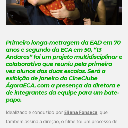
Primeiro longa-metragem da EAD em 70
anos e segundo da ECA em 50, “13
Andares” foi um projeto multidisciplinar e
colaborativo que reuniu pela primeira
vez alunos das duas escolas. Será a
exibição de janeiro do CineClube
ÁgoraECA, com a presença da diretora e
de integrantes da equipe para um bate-
papo.
Idealizado e conduzido por
Eliana Fonseca
, que
também assina a direção, o filme foi um processo de