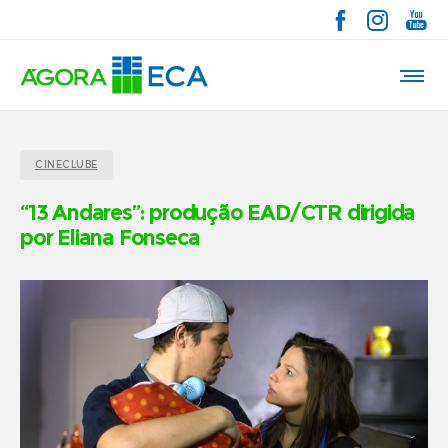
CINECLUBE
“13 Andares”: produção EAD/CTR dirigida
por Eliana Fonseca