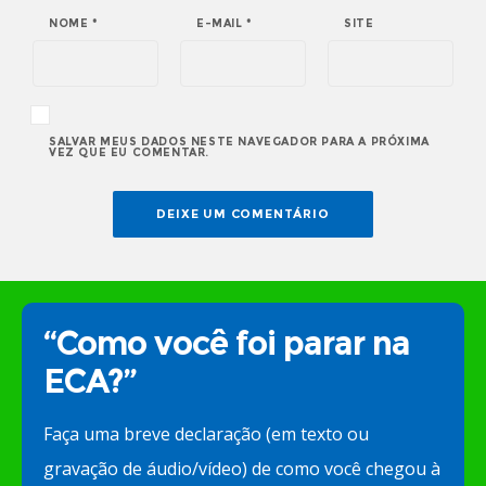
NOME
*
E-MAIL
*
SITE
SALVAR MEUS DADOS NESTE NAVEGADOR PARA A PRÓXIMA
VEZ QUE EU COMENTAR.
“Como você foi parar na
ECA?”
Faça uma breve declaração (em texto ou
gravação de áudio/vídeo) de como você chegou à