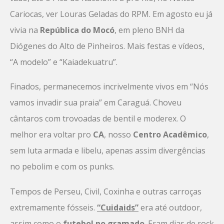
Cariocas, ver Louras Geladas do RPM. Em agosto eu já
vivia na
República do Mocó
, em pleno BNH da
Diógenes do Alto de Pinheiros. Mais festas e vídeos,
“A modelo” e “Kaiadekuatru”.
Finados, permanecemos incrivelmente vivos em “Nós
vamos invadir sua praia” em Caraguá. Choveu
cântaros com trovoadas de bentil e moderex. O
melhor era voltar pro
CA
, nosso
Centro Acadêmico
,
sem luta armada e libelu, apenas assim divergências
no pebolim e com os punks.
Tempos de Perseu, Civil, Coxinha e outras carroças
extremamente fósseis.
“Cuidaids”
era até outdoor,
assim como o
futebol no gramado
. Eram dias de rock