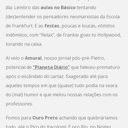
dia. Lembro das
aulas no Básico
tentando
(des)entender os pensadores neomarxistas da Escola
de Frankfurt. E as
festas
, poucas e loucas, vômitos
indômitos, com “Relax”, de Frankie goes to Hollywood,
torando na caixa.
Aí veio o
Amural
, nosso jornal pós-pré-Pietro,
potencial de
“Planeta Diário”
que faleceu prematuro
após o escândalo do cartaz. Exagerado até para
aqueles tempos em que (quase) tudo podia na seara
do (mal) humor e que melou nossas relações com os
professores.
Fomos para
Ouro Preto
achando que quebraríamos
tudo, até o Pico do Itacolomi. E pro Rio, no Noites