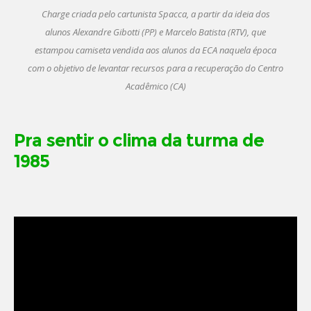
Charge criada pelo cartunista Spacca, a partir da ideia dos
alunos Alexandre Gibotti (PP) e Marcelo Batista (RTV), que
estampou camiseta vendida aos alunos da ECA naquela época
com o objetivo de levantar recursos para a recuperação do Centro
Acadêmico (CA)
Pra sentir o clima da turma de
1985