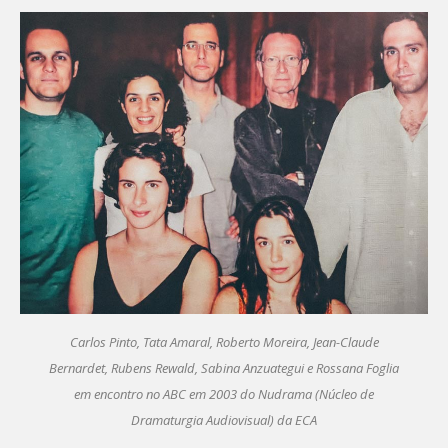
Carlos Pinto, Tata Amaral, Roberto Moreira, Jean-Claude
Bernardet, Rubens Rewald, Sabina Anzuategui e Rossana Foglia
em encontro no ABC em 2003 do Nudrama (Núcleo de
Dramaturgia Audiovisual) da ECA