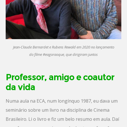
Jean-Claude Bernardet e Rubens Rewald em 2020 no lançamento
do filme #eagoraoque, que dirigiram juntos
Professor, amigo e coautor
da vida
Numa aula na ECA, num longínquo 1987, eu dava um
seminário sobre um livro na disciplina de Cinema
Brasileiro. Li o livro e fiz um belo resumo em aula. Daí