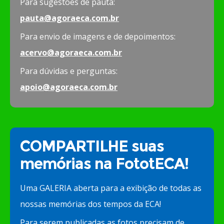
Para sugestões de pauta:
pauta@agoraeca.com.br
Para envio de imagens e de depoimentos:
acervo@agoraeca.com.br
Para dúvidas e perguntas:
apoio@agoraeca.com.br
COMPARTILHE suas
memórias na FototECA!
Uma GALERIA aberta para a exibição de todas as
nossas memórias dos tempos da ECA!
Para serem publicadas as fotos precisam de