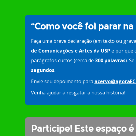
“Como você foi parar na
Faça uma breve declaração (em texto ou grav
de Comunicações e Artes da USP
e por que d
parágrafos curtos (cerca de
300 palavras
). S
segundos
.
Envie seu depoimento para
acervo@agoraEC
Venha ajudar a resgatar a nossa história!
Participe! Este espaço é