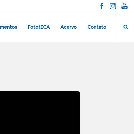
imentos
FototECA
Acervo
Contato