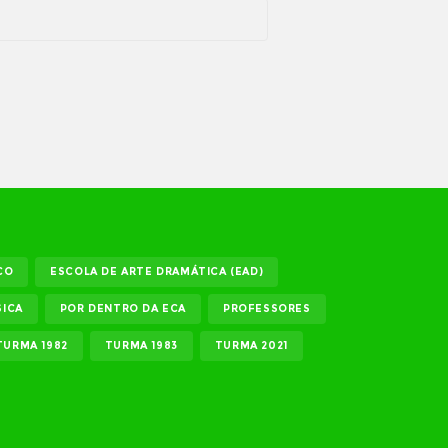
CO
ESCOLA DE ARTE DRAMÁTICA (EAD)
ICA
POR DENTRO DA ECA
PROFESSORES
TURMA 1982
TURMA 1983
TURMA 2021