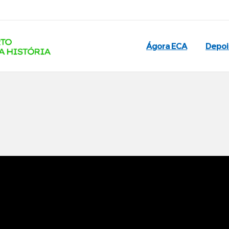
Ágora ECA
Depo