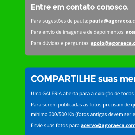
Entre em contato conosco.
Para sugestões de pauta:
pauta@agoraeca.c
Para envio de imagens e de depoimentos:
ace
Para dúvidas e perguntas:
apoio@agoraeca.
COMPARTILHE suas mem
Uma GALERIA aberta para a exibição de todas
Para serem publicadas as fotos precisam de q
mínimo 300/500 Kb (fotos antigas devem ser e
Envie suas fotos para
acervo@agoraeca.com