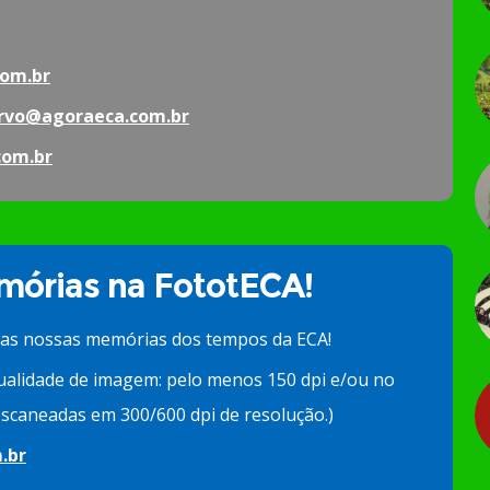
om.br
rvo@agoraeca.com.br
com.br
órias na FototECA!
 as nossas memórias dos tempos da ECA!
ualidade de imagem: pelo menos 150 dpi e/ou no
scaneadas em 300/600 dpi de resolução.)
.br