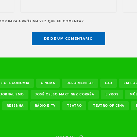
DOR PARA A PRÓXIMA VEZ QUE EU COMENTAR.
BLIOTECONOMIA
CINEMA
DEPOIMENTOS
EAD
EM FO
JORNALISMO
JOSÉ CELSO MARTINEZ CORRÊA
LIVROS
MÚS
RESENHA
RÁDIO E TV
TEATRO
TEATRO OFICINA