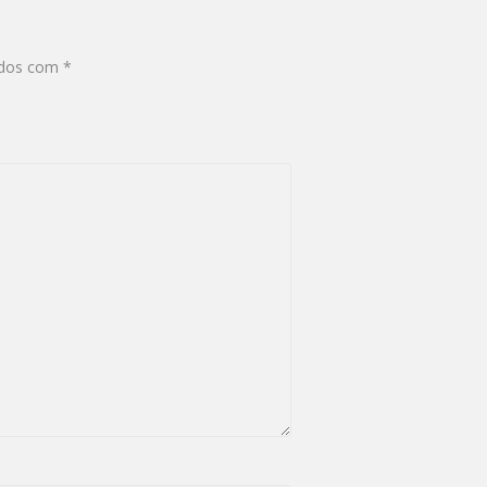
ados com
*