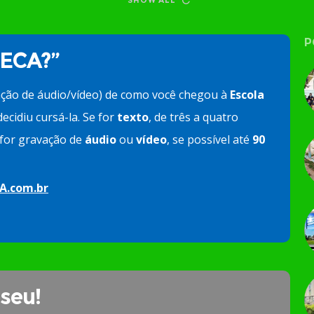
SHOW ALL
P
 ECA?”
ação de áudio/vídeo) de como você chegou à
Escola
ecidiu cursá-la. Se for
texto
, de três a quatro
e for gravação de
áudio
ou
vídeo
, se possível até
90
A.com.br
 seu!