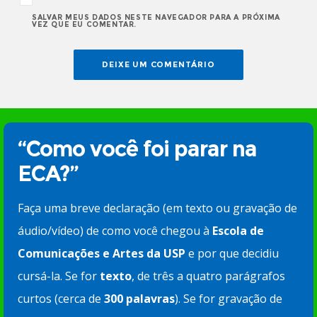
SALVAR MEUS DADOS NESTE NAVEGADOR PARA A PRÓXIMA
VEZ QUE EU COMENTAR.
“Como você foi parar na
ECA?”
Faça uma breve declaração (em texto ou gravação de
áudio/vídeo) de como você chegou à
Escola de
Comunicações e Artes da USP
e por que decidiu
cursá-la. Se for
texto
, de três a quatro parágrafos
curtos (cerca de
300 palavras
). Se for gravação de