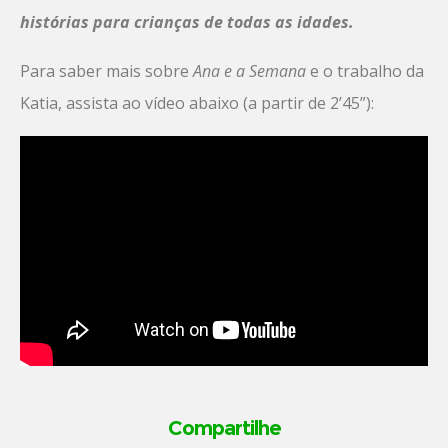
histórias para crianças de todas as idades.
Para saber mais sobre
Ana e a Semana
e o trabalho da
Katia, assista ao vídeo abaixo (a partir de 2’45”):
Compartilhe