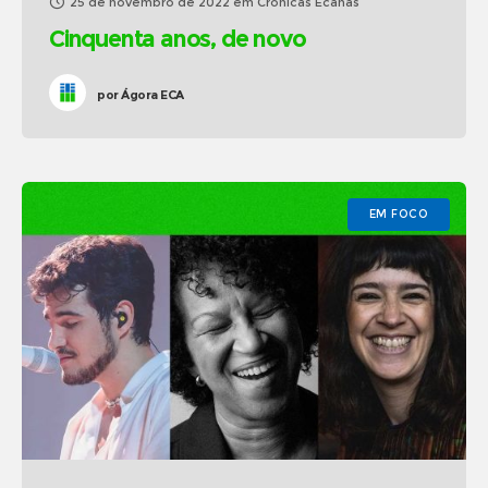
25 de novembro de 2022
em
Crônicas Ecanas
Cinquenta anos, de novo
por
Ágora ECA
EM FOCO