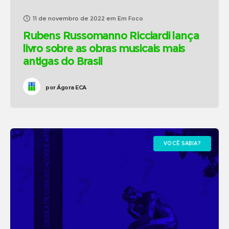
11 de novembro de 2022
em
Em Foco
Rubens Russomanno Ricciardi lança
livro sobre as obras musicais mais
antigas do Brasil
por
Ágora ECA
VOCÊ SABIA?