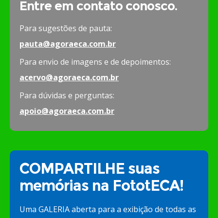
Entre em contato conosco.
Para sugestões de pauta:
pauta@agoraeca.com.br
Para envio de imagens e de depoimentos:
acervo@agoraeca.com.br
Para dúvidas e perguntas:
apoio@agoraeca.com.br
COMPARTILHE suas
memórias na FototECA!
Uma GALERIA aberta para a exibição de todas as