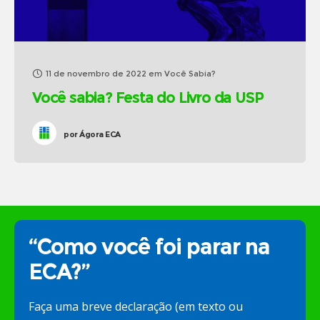
11 de novembro de 2022
em
Você Sabia?
Você sabia? Festa do Livro da USP
por
Ágora ECA
“Como você foi parar na
ECA?”
Faça uma breve declaração (em texto ou