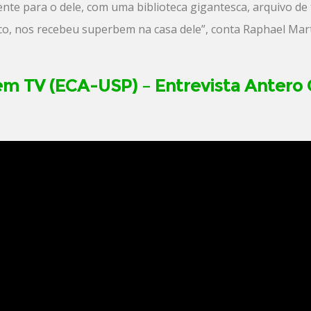
nte para o dele, com uma biblioteca gigantesca, arquivo de 
ico, nos recebeu superbem na casa dele”, conta Raphael Mart
em TV (ECA-USP) – Entrevista Antero 