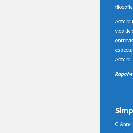
filosofia
Antero m
vida de
entrevi
espectad
Antero.
Rapahel
Simp
O Antero