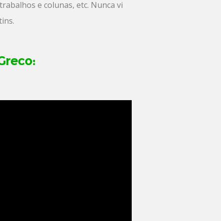
trabalhos e colunas, etc. Nunca vi
ins.
Greco: