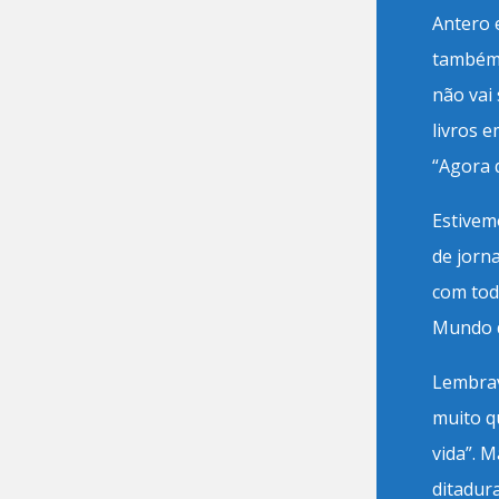
Antero 
também 
não vai 
livros e
“Agora 
Estivem
de jorn
com tod
Mundo d
Lembrav
muito q
vida”. 
ditadura