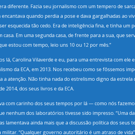
era diferente. Fazia seu jornalismo com um tempero de sa
encantava quando perdia a pose e dava gargalhadas ao viv
ser esquecida tão cedo. Era de inteligência fina, e tinha um 
m casa. Em uma segunda casa, de frente para a sua, que serv
que estou com tempo, leio uns 10 ou 12 por mês.”
os lá, Carolina Vilaverde e eu, para uma entrevista com el
alismo da ECA, em 2013. Nos recebeu como se fôssemos impo
a a atenção. Não tinha nada do estrelismo digno da estrela
e 2014, dos seus livros e da ECA.
a com carinho dos seus tempos por lá — como nós fazemos
ue nenhum dos laboratórios tivesse sido impresso. “Uma da
Mas lamentava ainda mais que a discussão política dos seus 
 militar. “Qualquer governo autoritário é um atraso de vida”.