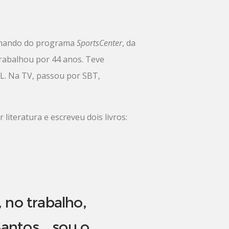
comando do programa
SportsCenter
, da
trabalhou por 44 anos. Teve
UOL. Na TV, passou por SBT,
iteratura e escreveu dois livros:
 no trabalho,
Santos… sou o