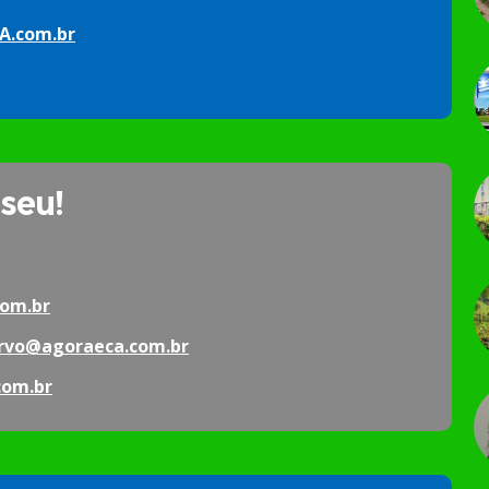
A.com.br
 seu!
om.br
rvo@agoraeca.com.br
com.br