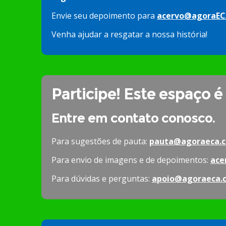
Envie seu depoimento para
acervo@agoraEC
Venha ajudar a resgatar a nossa história!
Participe! Este espaço é
Entre em contato conosco.
Para sugestões de pauta:
pauta@agoraeca.c
Para envio de imagens e de depoimentos:
ace
Para dúvidas e perguntas:
apoio@agoraeca.