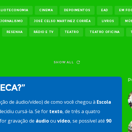
BLIOTECONOMIA
CINEMA
DEPOIMENTOS
EAD
EM FO
JORNALISMO
JOSÉ CELSO MARTINEZ CORRÊA
LIVROS
MÚS
RESENHA
RÁDIO E TV
TEATRO
TEATRO OFICINA
SHOW ALL
P
 ECA?”
ação de áudio/vídeo) de como você chegou à
Escola
ecidiu cursá-la. Se for
texto
, de três a quatro
e for gravação de
áudio
ou
vídeo
, se possível até
90