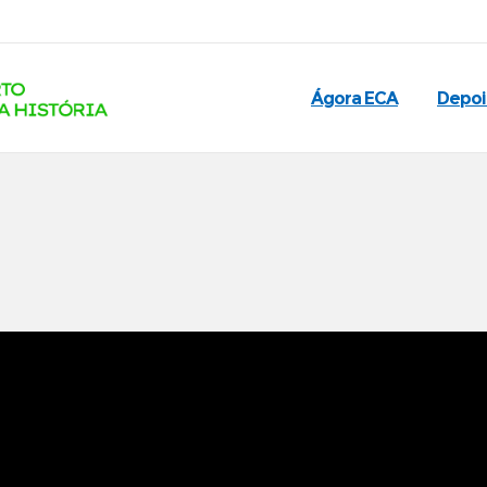
Ágora ECA
Depo