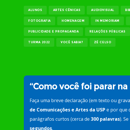
ALUNOS
ARTES CÊNICAS
AUDIOVISUAL
BI
FOTOGRAFIA
HOMENAGEM
IN MEMORIAM
PUBLICIDADE E PROPAGANDA
RELAÇÕES PÚBLICAS
TURMA 2022
VOCÊ SABIA?
ZÉ CELSO
“Como você foi parar na
Faça uma breve declaração (em texto ou grav
de Comunicações e Artes da USP
e por que d
parágrafos curtos (cerca de
300 palavras
). S
segundos
.