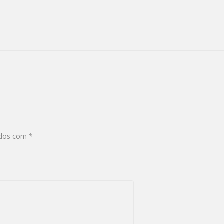
ados com
*