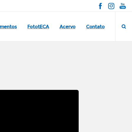
imentos
FototECA
Acervo
Contato