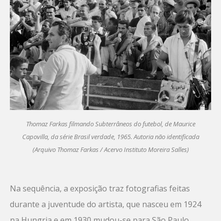
Thomaz Farkas filmando Subterrâneos do futebol, de Maurice
Capovilla, da série Brasil verdade, 1965. Autoria não identificada
(Arquivo Thomaz Farkas / Acervo Instituto Moreira Salles)
Na sequência, a exposição traz fotografias feitas
durante a juventude do artista, que nasceu em 1924
na Hungria e em 1930 mudou-se para São Paulo,