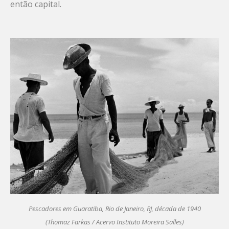
então capital.
Pescadores em Guaratiba, Rio de Janeiro, RJ, década de 1940
(Thomaz Farkas / Acervo Instituto Moreira Salles)