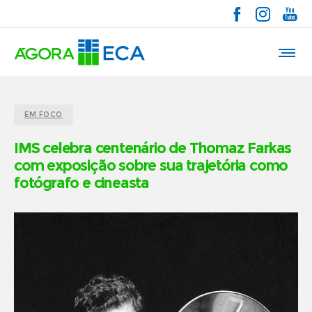
EM FOCO
IMS celebra centenário de Thomaz Farkas
com exposição sobre sua trajetória como
fotógrafo e cineasta