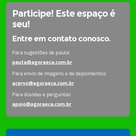
Participe! Este espaço é
seu!
Entre em contato conosco.
Para sugestões de pauta:
pauta@agoraeca.com.br
Para envio de imagens e de depoimentos:
acervo@agoraeca.com.br
Para dúvidas e perguntas:
apoio@agoraeca.com.br