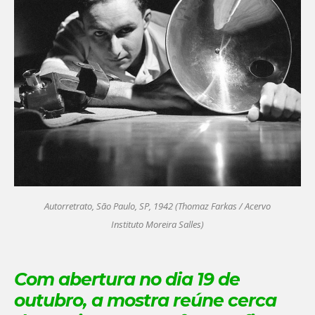
Autorretrato, São Paulo, SP, 1942 (Thomaz Farkas / Acervo
Instituto Moreira Salles)
Com abertura no dia 19 de
outubro, a mostra reúne cerca