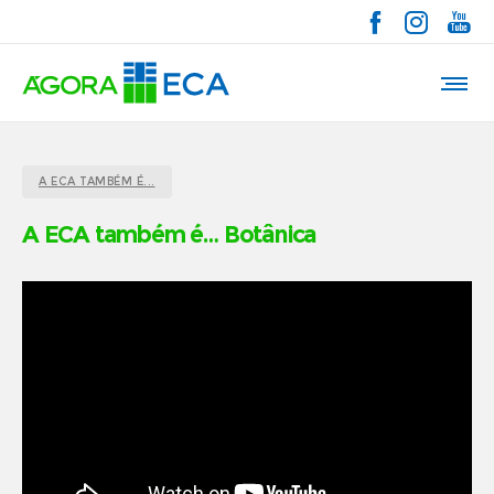
A ECA TAMBÉM É...
A ECA também é… Botânica