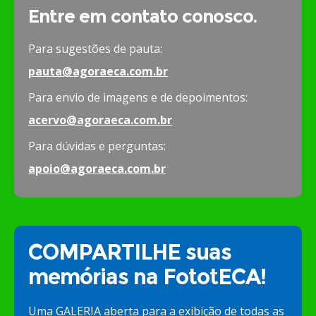
Entre em contato conosco.
Para sugestões de pauta:
pauta@agoraeca.com.br
Para envio de imagens e de depoimentos:
acervo@agoraeca.com.br
Para dúvidas e perguntas:
apoio@agoraeca.com.br
COMPARTILHE suas
memórias na FototECA!
Uma GALERIA aberta para a exibição de todas as