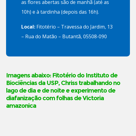
as flores abertas são de manhã (até as
10h) e à tardinha (depois das 16h).
Local:
Fitotério – Travessa do Jardim, 13
– Rua do Matão – Butantã, 05508-090
Imagens abaixo: Fitotério do Instituto de
Biociências da USP, Chriss trabalhando no
lago de dia e de noite e experimento de
diafanização com folhas de Victoria
amazonica