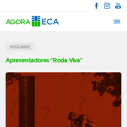
VOCÊ SABIA?
Apresentadores “Roda Viva”