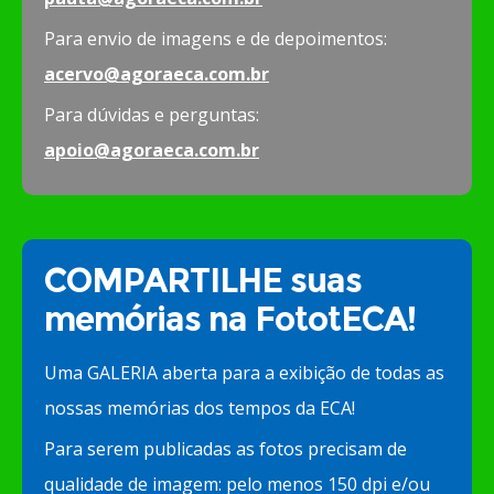
Para envio de imagens e de depoimentos:
acervo@agoraeca.com.br
Para dúvidas e perguntas:
apoio@agoraeca.com.br
COMPARTILHE suas
memórias na FototECA!
Uma GALERIA aberta para a exibição de todas as
nossas memórias dos tempos da ECA!
Para serem publicadas as fotos precisam de
qualidade de imagem: pelo menos 150 dpi e/ou