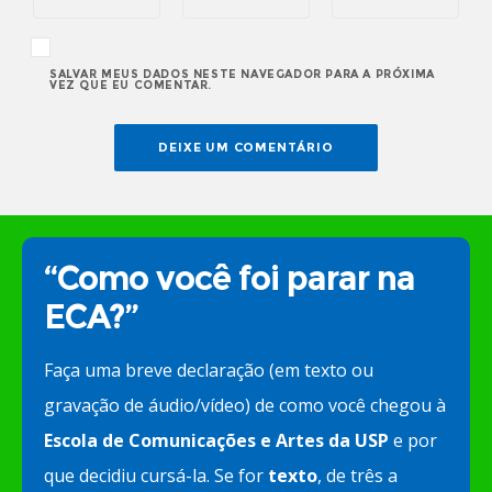
SALVAR MEUS DADOS NESTE NAVEGADOR PARA A PRÓXIMA
VEZ QUE EU COMENTAR.
“Como você foi parar na
ECA?”
Faça uma breve declaração (em texto ou
gravação de áudio/vídeo) de como você chegou à
Escola de Comunicações e Artes da USP
e por
que decidiu cursá-la. Se for
texto
, de três a