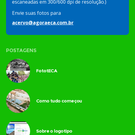
escaneadas em 300/600 dpi de resolução.)
Envie suas fotos para
acervo@agoraeca.com.br
POSTAGENS
FototECA
Como tudo começou
Sobre o logotipo