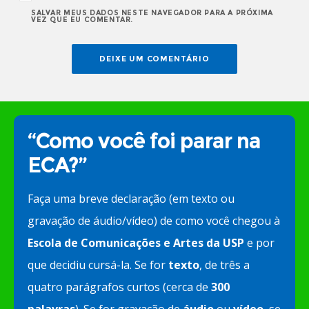
SALVAR MEUS DADOS NESTE NAVEGADOR PARA A PRÓXIMA
VEZ QUE EU COMENTAR.
“Como você foi parar na
ECA?”
Faça uma breve declaração (em texto ou
gravação de áudio/vídeo) de como você chegou à
Escola de Comunicações e Artes da USP
e por
que decidiu cursá-la. Se for
texto
, de três a
quatro parágrafos curtos (cerca de
300
palavras
). Se for gravação de
áudio
ou
vídeo
, se