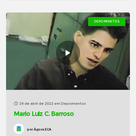
DEPOIMENTOS
29 de abril de 2022
em
Depoimentos
Mario Luiz C. Barroso
por
Ágora ECA