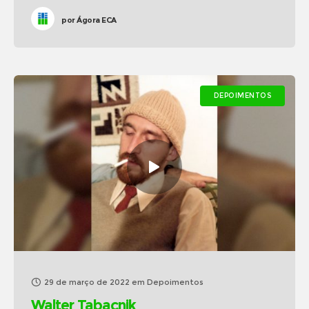
por
Ágora ECA
DEPOIMENTOS
29 de março de 2022
em
Depoimentos
Walter Tabacnik