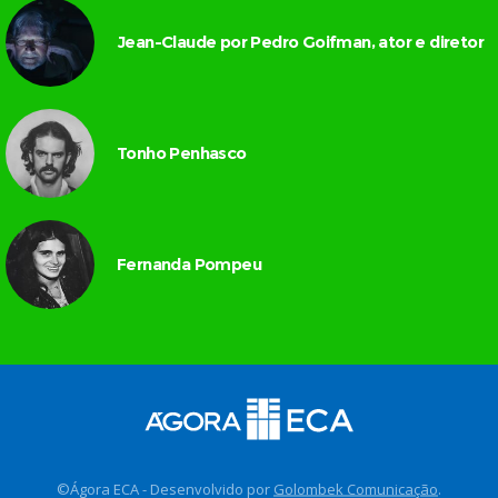
Jean-Claude por Pedro Goifman, ator e diretor
Tonho Penhasco
Fernanda Pompeu
©Ágora ECA - Desenvolvido por
Golombek Comunicação
.