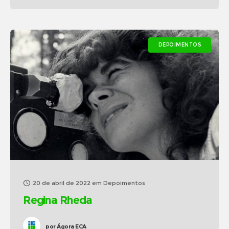
DEPOIMENTOS
20 de abril de 2022
em
Depoimentos
Regina Rheda
por
Ágora ECA