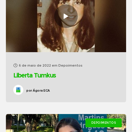
6 de maio de 2022
em
Depoimentos
Liberta Tumkus
por
Ágora ECA
DEPOIMENTOS