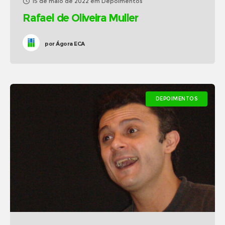
15 de maio de 2022
em
Depoimentos
Rafael de Oliveira Muller
por
Ágora ECA
DEPOIMENTOS