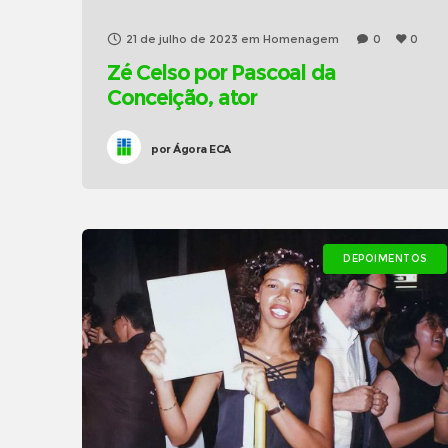
21 de julho de 2023
em
Homenagem
0
0
Zé Celso por Pascoal da
Conceição, ator
por
Ágora ECA
DEPOIMENTOS