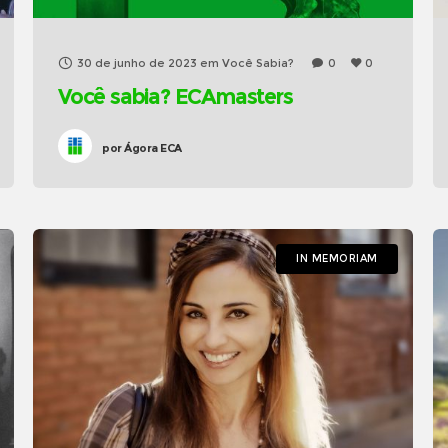
30 de junho de 2023
em
Você Sabia?
0
0
Você sabia? ECAmasters
por
Ágora ECA
IN MEMORIAM