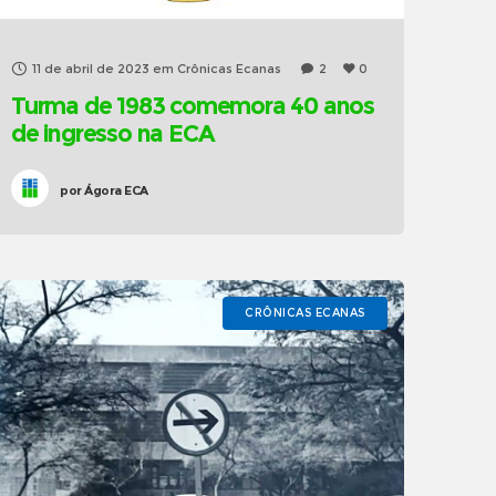
11 de abril de 2023
em
Crônicas Ecanas
2
0
Turma de 1983 comemora 40 anos
de ingresso na ECA
por
Ágora ECA
CRÔNICAS ECANAS