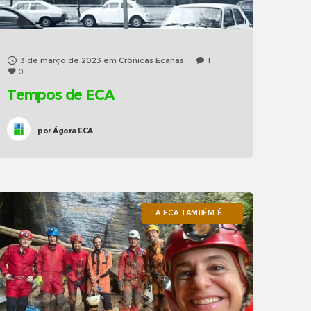
3 de março de 2023
em
Crônicas Ecanas
1
0
Tempos de ECA
por
Ágora ECA
A ECA TAMBÉM É...