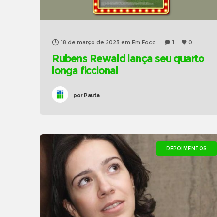
18 de março de 2023
em
Em Foco
1
0
Rubens Rewald lança seu quarto
longa ficcional
por
Pauta
DEPOIMENTOS