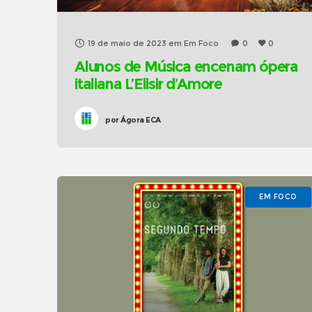
19 de maio de 2023
em
Em Foco
0
0
Alunos de Música encenam ópera
italiana L’Elisir d’Amore
por
Ágora ECA
EM FOCO