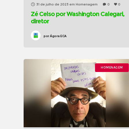
31 de julho de 2023
em
Homenagem
0
0
Zé Celso por Washington Calegari,
diretor
por
Ágora ECA
HOMENAGEM