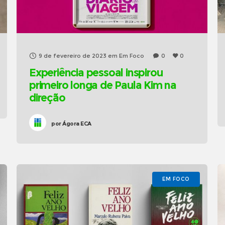
9 de fevereiro de 2023
em
Em Foco
0
0
Experiência pessoal inspirou
primeiro longa de Paula Kim na
direção
por
Ágora ECA
EM FOCO