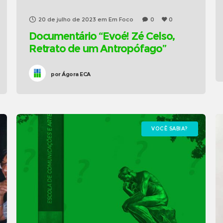
20 de julho de 2023
em
Em Foco
0
0
Documentário “Evoé! Zé Celso,
Retrato de um Antropófago”
por
Ágora ECA
VOCÊ SABIA?