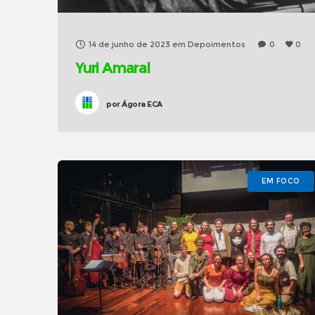
14 de junho de 2023
em
Depoimentos
0
0
Yuri Amaral
por
Ágora ECA
EM FOCO