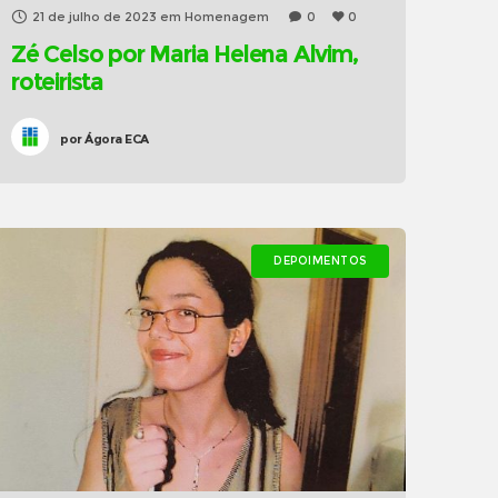
21 de julho de 2023
em
Homenagem
0
0
Zé Celso por Maria Helena Alvim,
roteirista
por
Ágora ECA
DEPOIMENTOS