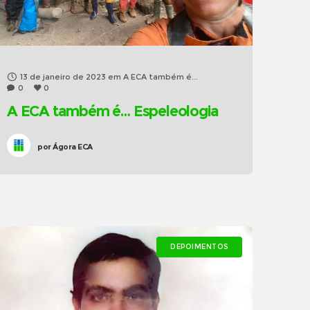
13 de janeiro de 2023
em
A ECA também é...
0
0
A ECA também é… Espeleologia
por
Ágora ECA
DEPOIMENTOS