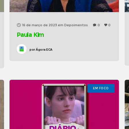
16 de março de 2023
em
Depoimentos
0
0
Paula Kim
por
Ágora ECA
EM FOCO