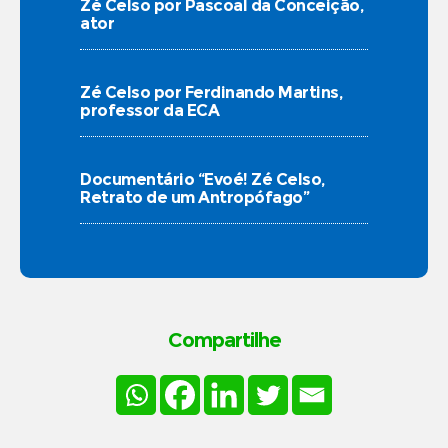
Zé Celso por Pascoal da Conceição,
ator
Zé Celso por Ferdinando Martins,
professor da ECA
Documentário “Evoé! Zé Celso,
Retrato de um Antropófago”
Compartilhe